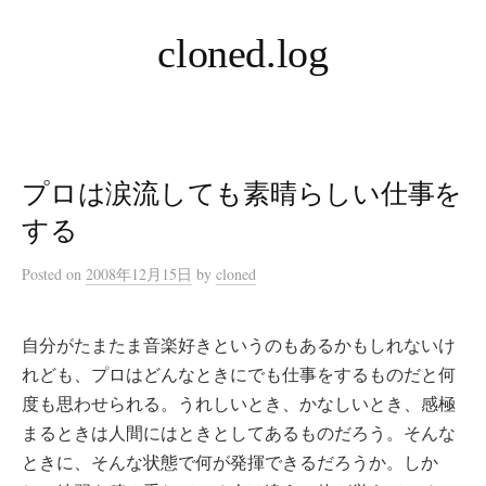
コ
cloned.log
ン
テ
ン
ツ
へ
プロは涙流しても素晴らしい仕事を
ス
キ
する
ッ
Posted
on
2008年12月15日
by
cloned
プ
自分がたまたま音楽好きというのもあるかもしれないけ
れども、プロはどんなときにでも仕事をするものだと何
度も思わせられる。うれしいとき、かなしいとき、感極
まるときは人間にはときとしてあるものだろう。そんな
ときに、そんな状態で何が発揮できるだろうか。しか