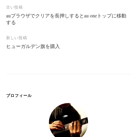
投
古い投稿
auブラウザでクリアを長押しするとau oneトップに移動
稿
する
ナ
ビ
新しい投稿
ゲ
ヒューガルデン旗を購入
ー
シ
ョ
ン
プロフィール