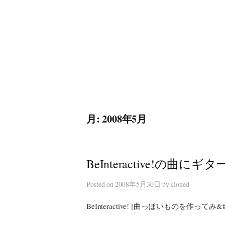
コ
ン
テ
ン
ツ
へ
ス
キ
月:
2008年5月
ッ
プ
BeInteractive!の曲に
Posted
on
2008年5月30日
by
cloned
BeInteractive! [曲っぽいものを作ってみ&#x3