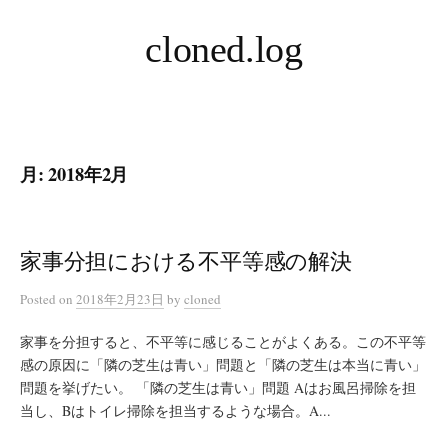
コ
cloned.log
ン
テ
ン
ツ
へ
月:
2018年2月
ス
キ
ッ
プ
家事分担における不平等感の解決
Posted
on
2018年2月23日
by
cloned
家事を分担すると、不平等に感じることがよくある。この不平等
感の原因に「隣の芝生は青い」問題と「隣の芝生は本当に青い」
問題を挙げたい。 「隣の芝生は青い」問題 Aはお風呂掃除を担
当し、Bはトイレ掃除を担当するような場合。A...