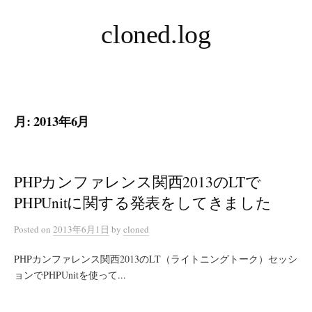
コ
cloned.log
ン
テ
ン
ツ
へ
月:
2013年6月
ス
キ
ッ
プ
PHPカンファレンス関西2013のLTで
PHPUnitに関する発表をしてきました
Posted
on
2013年6月1日
by
cloned
PHPカンファレンス関西2013のLT（ライトニングトーク）セッシ
ョンでPHPUnitを使って...