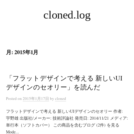
コ
cloned.log
ン
テ
ン
ツ
へ
月:
2015年1月
ス
キ
ッ
プ
「フラットデザインで考える 新しいUI
デザインのセオリー」を読んだ
Posted
on
2015年1月17日
by
cloned
フラットデザインで考える 新しいUIデザインのセオリー 作者:
宇野雄 出版社/メーカー: 技術評論社 発売日: 2014/11/21 メディア:
単行本（ソフトカバー） この商品を含むブログ (2件) を見る
Mode...