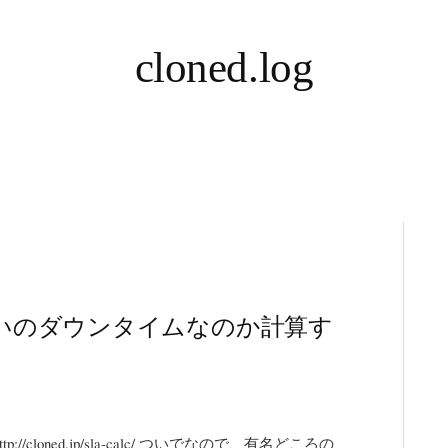
cloned.log
らいのダウンタイムなのか計算す
/cloned.jp/sla-calc/ ついでなので、有名どころの