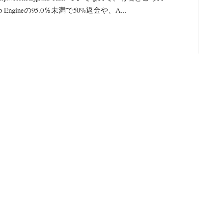
Engineの95.0％未満で50%返金や、A...