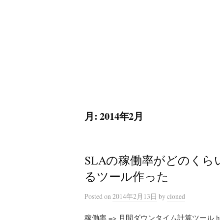
コ
ン
テ
ン
ツ
へ
ス
キ
月:
2014年2月
ッ
プ
SLAの稼働率がどのく
るツール作った
Posted
on
2014年2月13日
by
cloned
稼働率 => 月間ダウンタイム計算ツール http:/