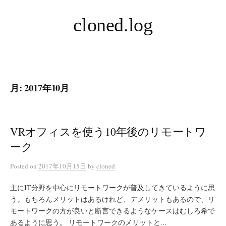
コ
cloned.log
ン
テ
ン
ツ
へ
月:
2017年10月
ス
キ
ッ
プ
VRオフィスを使う10年後のリモートワ
ーク
Posted
on
2017年10月15日
by
cloned
主にIT分野を中心にリモートワークが普及してきているように思
う。もちろんメリットはあるけれど、デメリットもあるので、リ
モートワークの方が良いと断言できるようなケースはむしろ希で
あるように思う。 リモートワークのメリットと...