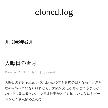
コ
cloned.log
ン
テ
ン
ツ
へ
月:
2009年12月
ス
キ
ッ
プ
大晦日の満月
Posted
on
2009年12月31日
by
cloned
大晦日の満月 posted by (C)cloned 今年も最後の日となった。満月
なのか調べていないけれども、大阪で見える月がとてもまるかっ
たので写真に撮った。 今年は仕事がとても忙しいなりにもビー
ルをたくさん飲めたので...