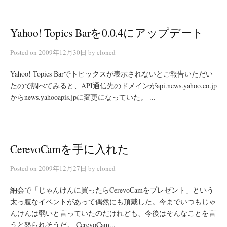
Yahoo! Topics Barを0.0.4にアップデート
Posted
on
2009年12月30日
by
cloned
Yahoo! Topics Barでトピックスが表示されないとご報告いただい
たので調べてみると、API通信先のドメインがapi.news.yahoo.co.jp
からnews.yahooapis.jpに変更になっていた。 ...
CerevoCamを手に入れた
Posted
on
2009年12月27日
by
cloned
納会で「じゃんけんに買ったらCerevoCamをプレゼント」という
太っ腹なイベントがあって偶然にも頂戴した。今までいつもじゃ
んけんは弱いと言っていたのだけれども、今後はそんなことを言
うと怒られそうだ。 CerevoCam...