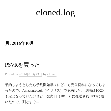
コ
cloned.log
ン
テ
ン
ツ
へ
月:
2016年10月
ス
キ
ッ
プ
PSVRを買った
Posted
on
2016年10月23日
by
cloned
予約しようとしたら予約開始早々にどこも売り切れになってしま
ったので、Amazon.co.uk（イギリス）で予約した。 到着は10/20
予定となっていたけれど、発売日（10/13）に発送され10/17に届
いたので、割とすぐ...