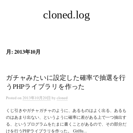
コ
cloned.log
ン
テ
ン
ツ
へ
月:
2013年10月
ス
キ
ッ
プ
ガチャみたいに設定した確率で抽選を行
うPHPライブラリを作った
Posted
on
2013年10月20日
by
cloned
くじ引きやガチャガチャのように、あるものはよく出る、あるも
のはあまり出ない、というように確率に差がある上で一つ抽出す
る、というプログラムをたまに書くことがあるので、その部分だ
けを行うPHPライブラリを作った。 GitHu...