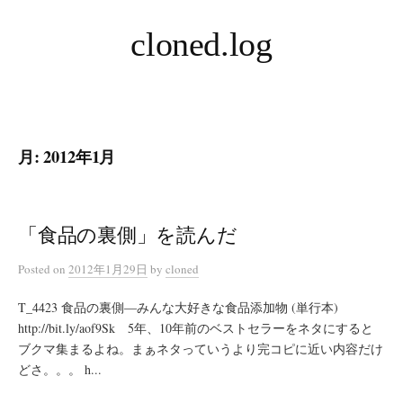
コ
cloned.log
ン
テ
ン
ツ
へ
月:
2012年1月
ス
キ
ッ
プ
「食品の裏側」を読んだ
Posted
on
2012年1月29日
by
cloned
T_4423 食品の裏側―みんな大好きな食品添加物 (単行本)
http://bit.ly/aof9Sk 5年、10年前のベストセラーをネタにすると
ブクマ集まるよね。まぁネタっていうより完コピに近い内容だけ
どさ。。。 h...