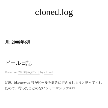
コ
cloned.log
ン
テ
ン
ツ
へ
月:
2008年6月
ス
キ
ッ
プ
ビール日記
Posted
on
2008年6月29日
by
cloned
6/10、id:perezvon *1がビールを飲みに行きましょうと誘ってくれ
たので、行ったことのないジャーマンファ&#x...