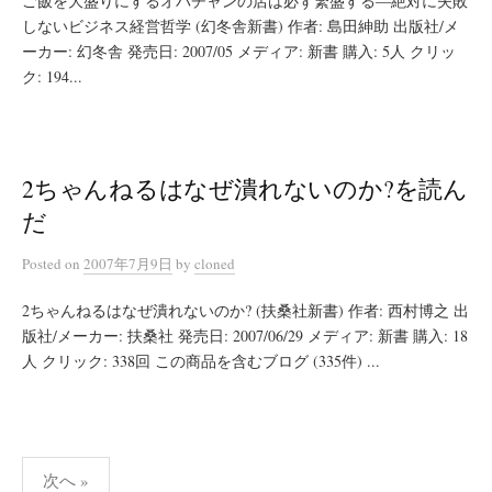
ご飯を大盛りにするオバチャンの店は必ず繁盛する―絶対に失敗
しないビジネス経営哲学 (幻冬舎新書) 作者: 島田紳助 出版社/メ
ーカー: 幻冬舎 発売日: 2007/05 メディア: 新書 購入: 5人 クリッ
ク: 194...
2ちゃんねるはなぜ潰れないのか?を読ん
だ
Posted
on
2007年7月9日
by
cloned
2ちゃんねるはなぜ潰れないのか? (扶桑社新書) 作者: 西村博之 出
版社/メーカー: 扶桑社 発売日: 2007/06/29 メディア: 新書 購入: 18
人 クリック: 338回 この商品を含むブログ (335件) ...
投
次へ »