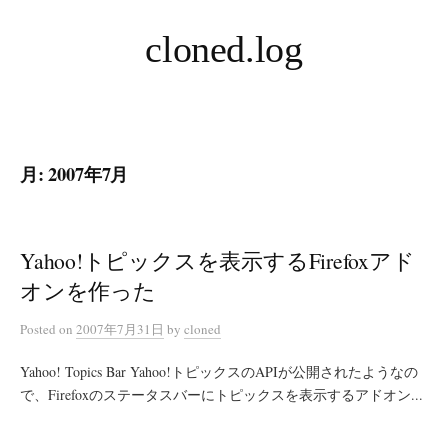
コ
cloned.log
ン
テ
ン
ツ
へ
月:
2007年7月
ス
キ
ッ
プ
Yahoo!トピックスを表示するFirefoxアド
オンを作った
Posted
on
2007年7月31日
by
cloned
Yahoo! Topics Bar Yahoo!トピックスのAPIが公開されたようなの
で、Firefoxのステータスバーにトピックスを表示するアドオン...