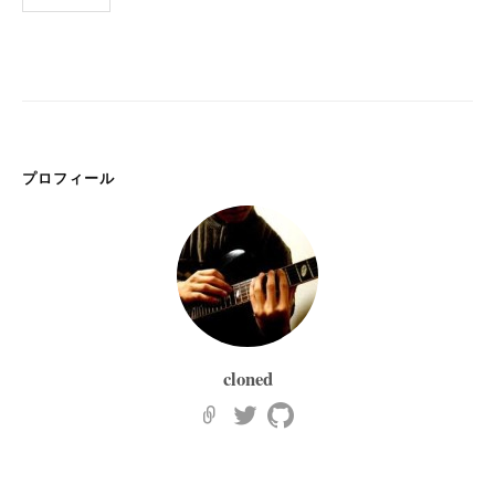
稿
の
ペ
ー
ジ
送
プロフィール
り
cloned