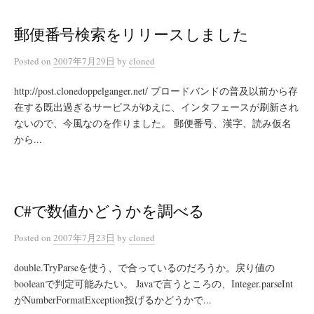
郵便番号検索をリリースしました
Posted
on
2007年7月29日
by
cloned
http://post.clonedoppelganger.net/ ブロードバンドの普及以前から存
在する既出過ぎるサービスがゆえに、インタフェースが刷新され
ないので、今風なのを作りました。 郵便番号、漢字、読み仮名
から...
C#で数値かどうかを調べる
Posted
on
2007年7月23日
by
cloned
double.TryParseを使う、で合っているのだろうか。戻り値の
booleanで判定可能みたい。 Javaで言うところの、Integer.parseInt
がNumberFormatException投げるかどうかで...