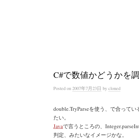
コ
ン
テ
ン
ツ
へ
ス
キ
C#で数値かどうかを
ッ
プ
Posted
on
2007年7月23日
by
cloned
double.TryParseを使う、で合
たい。
Java
で言うところの、Integer.parseI
判定、みたいなイメージかな。