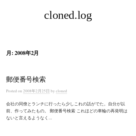
コ
cloned.log
ン
テ
ン
ツ
へ
月:
2008年2月
ス
キ
ッ
プ
郵便番号検索
Posted
on
2008年2月25日
by
cloned
会社の同僚とランチに行ったら少しこれの話がでた。自分が以
前、作ってみたもの。 郵便番号検索 これほどの車輪の再発明は
ないと言えるようなく...