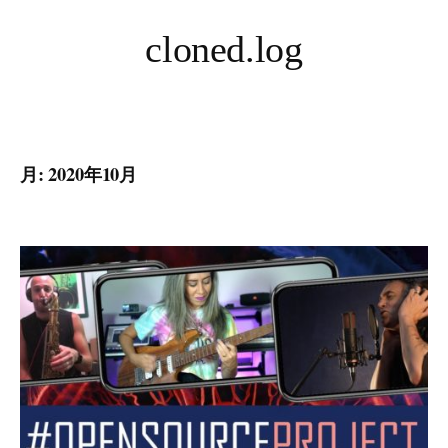
コ
cloned.log
ン
テ
ン
ツ
へ
月:
2020年10月
ス
キ
ッ
プ