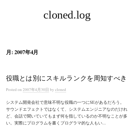
コ
cloned.log
ン
テ
ン
ツ
へ
月:
2007年4月
ス
キ
ッ
プ
役職とは別にスキルランクを周知すべき
Posted
on
2007年4月30日
by
cloned
システム開発会社で意味不明な役職の一つにSEがあるだろう。
サウンドエフェクトではなくて、システムエンジニアなのだけれ
ど、会話で聞いていてもまず何を指しているのか不明なことが多
い。実際にプログラムを書くプログラマ的な人もい...