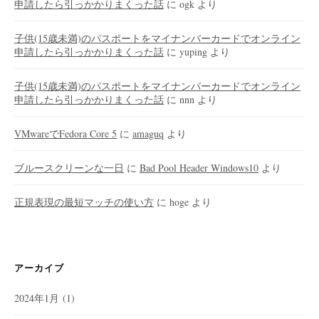
申請したら引っかかりまくった話
に
ogk
より
子供(15歳未満)のパスポートをマイナンバーカードでオンライン
申請したら引っかかりまくった話
に
yuping
より
子供(15歳未満)のパスポートをマイナンバーカードでオンライン
申請したら引っかかりまくった話
に
nnn
より
VMwareでFedora Core 5
に
amaguq
より
ブルースクリーンな一日
に
Bad Pool Header Windows10
より
正規表現の最短マッチの使い方
に
hoge
より
アーカイブ
2024年1月
(1)