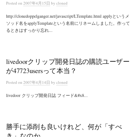
Posted
on
2007年4月15日
by
cloned
http://clonedoppelganger.net/javascript/LTemplate.html applyというメ
ソッド名をapplyTemplateという名前にリネームしました。作って
るときはすっかり忘れ...
livedoorクリップ開発日誌の購読ユーザー
が47723usersって本当？
Posted
on
2007年4月14日
by
cloned
livedoor クリップ開発日誌 フィード&#x8...
勝手に添削も良いけれど、何が「すべ
き」なのか