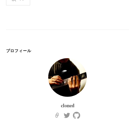
稿
の
ペ
ー
ジ
送
プロフィール
り
cloned