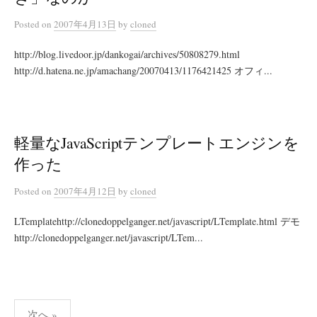
Posted
on
2007年4月13日
by
cloned
http://blog.livedoor.jp/dankogai/archives/50808279.html
http://d.hatena.ne.jp/amachang/20070413/1176421425 オフィ...
軽量なJavaScriptテンプレートエンジンを
作った
Posted
on
2007年4月12日
by
cloned
LTemplatehttp://clonedoppelganger.net/javascript/LTemplate.html デモ
http://clonedoppelganger.net/javascript/LTem...
投
次へ »