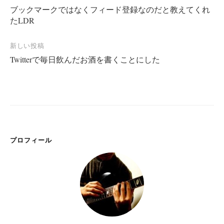
ブックマークではなくフィード登録なのだと教えてくれ
稿
たLDR
ナ
ビ
新しい投稿
ゲ
Twitterで毎日飲んだお酒を書くことにした
ー
シ
ョ
ン
プロフィール