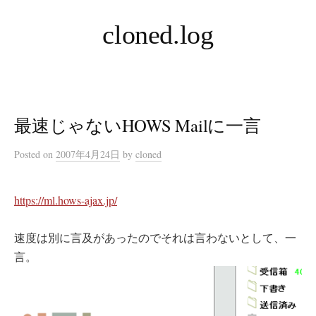
コ
cloned.log
ン
テ
ン
ツ
へ
最速じゃないHOWS Mailに一言
ス
キ
Posted
on
2007年4月24日
by
cloned
ッ
プ
https://ml.hows-ajax.jp/
速度は別に言及があったのでそれは言わないとして、一
言。