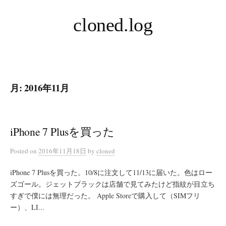
コ
cloned.log
ン
テ
ン
ツ
へ
月:
2016年11月
ス
キ
ッ
プ
iPhone 7 Plusを買った
Posted
on
2016年11月18日
by
cloned
iPhone 7 Plusを買った。10/8に注文して11/13に届いた。色はロー
ズゴール。ジェットブラックは店舗で見てみたけど指紋が目立ち
すぎで僕には無理だった。 Apple Storeで購入して（SIMフリ
ー）、LI...