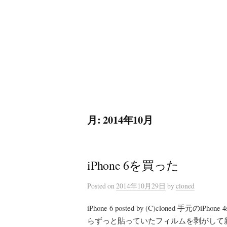
コ
ン
テ
ン
ツ
へ
ス
キ
月:
2014年10月
ッ
プ
iPhone 6を買った
Posted
on
2014年10月29日
by
cloned
iPhone 6 posted by (C)cloned
らずっと貼っていたフィルムを剥がして新品同様