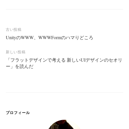
投
古い投稿
UnityのWWW、WWWFormのハマりどころ
稿
ナ
新しい投稿
ビ
「フラットデザインで考える 新しいUIデザインのセオリ
ゲ
ー」を読んだ
ー
シ
ョ
ン
プロフィール