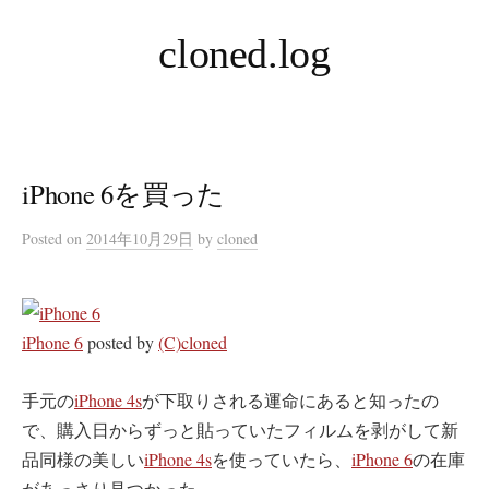
コ
cloned.log
ン
テ
ン
ツ
へ
iPhone 6を買った
ス
キ
Posted
on
2014年10月29日
by
cloned
ッ
プ
iPhone 6
posted by
(C)cloned
手元の
iPhone 4s
が下取りされる運命にあると知ったの
で、購入日からずっと貼っていたフィルムを剥がして新
品同様の美しい
iPhone 4s
を使っていたら、
iPhone 6
の在庫
があっさり見つかった。