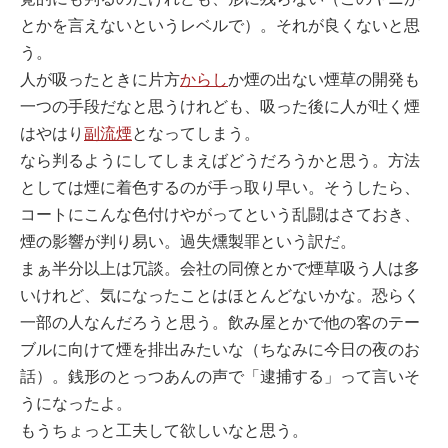
とかを言えないというレベルで）。それが良くないと思
う。
人が吸ったときに片方
からし
か煙の出ない煙草の開発も
一つの手段だなと思うけれども、吸った後に人が吐く煙
はやはり
副流煙
となってしまう。
なら判るようにしてしまえばどうだろうかと思う。方法
としては煙に着色するのが手っ取り早い。そうしたら、
コートにこんな色付けやがってという乱闘はさておき、
煙の影響が判り易い。過失燻製罪という訳だ。
まぁ半分以上は冗談。会社の同僚とかで煙草吸う人は多
いけれど、気になったことはほとんどないかな。恐らく
一部の人なんだろうと思う。飲み屋とかで他の客のテー
ブルに向けて煙を排出みたいな（ちなみに今日の夜のお
話）。銭形のとっつあんの声で「逮捕する」って言いそ
うになったよ。
もうちょっと工夫して欲しいなと思う。