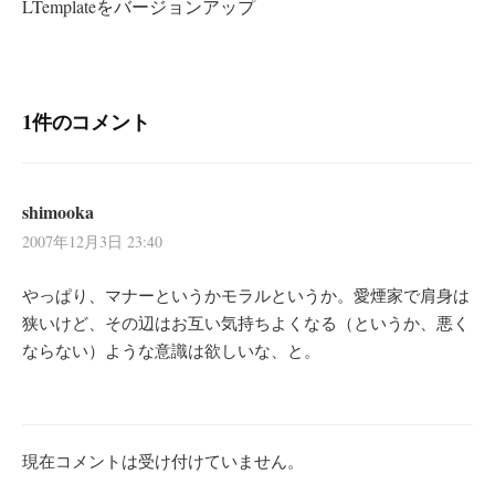
LTemplateをバージョンアップ
ゲ
ー
シ
1件のコメント
ョ
ン
shimooka
2007年12月3日 23:40
やっぱり、マナーというかモラルというか。愛煙家で肩身は
狭いけど、その辺はお互い気持ちよくなる（というか、悪く
ならない）ような意識は欲しいな、と。
現在コメントは受け付けていません。