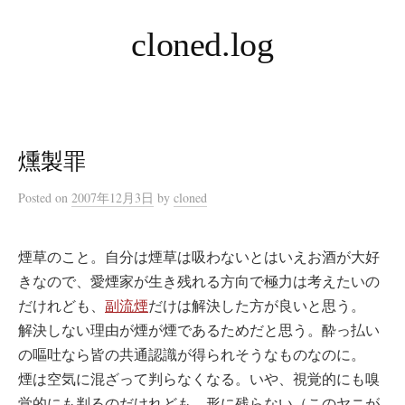
コ
cloned.log
ン
テ
ン
ツ
へ
燻製罪
ス
キ
Posted
on
2007年12月3日
by
cloned
ッ
プ
煙草のこと。自分は煙草は吸わないとはいえお酒が大好
きなので、愛煙家が生き残れる方向で極力は考えたいの
だけれども、
副流煙
だけは解決した方が良いと思う。
解決しない理由が煙が煙であるためだと思う。酔っ払い
の嘔吐なら皆の共通認識が得られそうなものなのに。
煙は空気に混ざって判らなくなる。いや、視覚的にも嗅
覚的にも判るのだけれども、形に残らない（このヤニが