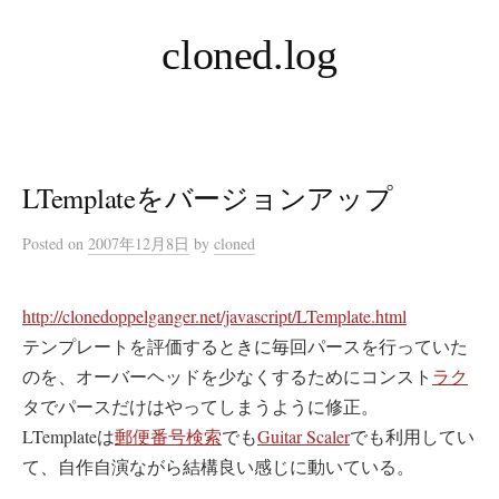
コ
cloned.log
ン
テ
ン
ツ
へ
LTemplateをバージョンアップ
ス
キ
Posted
on
2007年12月8日
by
cloned
ッ
プ
http://clonedoppelganger.net/javascript/LTemplate.html
テンプレートを評価するときに毎回パースを行っていた
のを、オーバーヘッドを少なくするためにコンスト
ラク
タでパースだけはやってしまうように修正。
LTemplateは
郵便番号検索
でも
Guitar Scaler
でも利用してい
て、自作自演ながら結構良い感じに動いている。