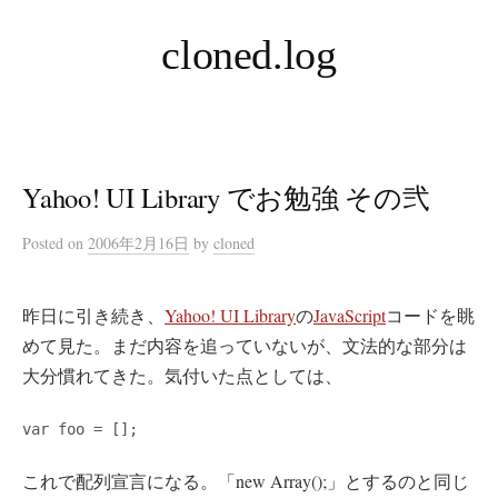
コ
cloned.log
ン
テ
ン
ツ
へ
Yahoo! UI Library でお勉強 その弐
ス
キ
Posted
on
2006年2月16日
by
cloned
ッ
プ
昨日に引き続き、
Yahoo! UI Library
の
JavaScript
コードを眺
めて見た。まだ内容を追っていないが、文法的な部分は
大分慣れてきた。気付いた点としては、
var foo = [];
これで配列宣言になる。「new Array();」とするのと同じ