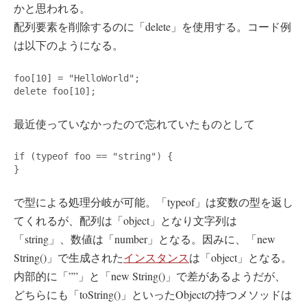
かと思われる。
配列要素を削除するのに「delete」を使用する。コード例
は以下のようになる。
foo[10] = "HelloWorld";

delete foo[10];
最近使っていなかったので忘れていたものとして
if (typeof foo == "string") {

}
で型による処理分岐が可能。「typeof」は変数の型を返し
てくれるが、配列は「object」となり文字列は
「string」、数値は「number」となる。因みに、「new
String()」で生成された
インスタンス
は「object」となる。
内部的に「””」と「new String()」で差があるようだが、
どちらにも「toString()」といったObjectの持つメソッドは