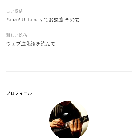
投
古い投稿
Yahoo! UI Library でお勉強 その壱
稿
ナ
新しい投稿
ビ
ウェブ進化論を読んで
ゲ
ー
シ
ョ
ン
プロフィール