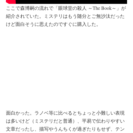
ここで森博嗣の流れで「眼球堂の殺人 ～The Book～」が
紹介されていた。ミステリはもう随分とご無沙汰だった
けど面白そうに思えたのですぐに購入した。
面白かった。ラノベ等に比べるとちょっと小難しい表現
は多いけど（ミステリだと普通）、平易で伝わりやすい
文章だったし、描写やうんちくが過ぎたりもせず、テン