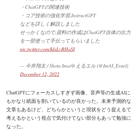
・ChatGPTの関連技術
・コア技術の強化学習,InstructGPT
などを詳しく解説しました
せっかくなので,資料の作成はChatGPT自体の出力
を一部使って手伝ってもらいました
pic.twitter.com/IdsLvRHaSI
— 今井翔太 / Shota Imai@えるエル (@ImAI_Eruel)
December 12, 2022
ChatGPTにフォーカスしすぎず画像、音声等の生成AIに
もかなり紙面を割いているのが良かった。未来予測的な
文章もあるけど、どちらかというと現状をどう捉えるて
考えるかという視点で気付けてない部分もあって勉強に
なった。