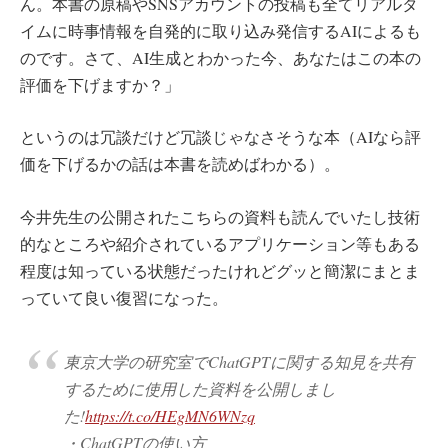
ん。本書の原稿やSNSアカウントの投稿も全てリアルタ
イムに時事情報を自発的に取り込み発信するAIによるも
のです。さて、AI生成とわかった今、あなたはこの本の
評価を下げますか？」
というのは冗談だけど冗談じゃなさそうな本（AIなら評
価を下げるかの話は本書を読めばわかる）。
今井先生の公開されたこちらの資料も読んでいたし技術
的なところや紹介されているアプリケーション等もある
程度は知っている状態だったけれどグッと簡潔にまとま
っていて良い復習になった。
東京大学の研究室でChatGPTに関する知見を共有
するために使用した資料を公開しまし
た!
https://t.co/HEgMN6WNzq
・ChatGPTの使い方