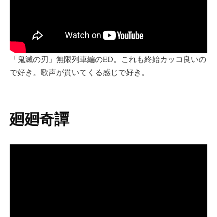
「鬼滅の刃」無限列車編のED。これも終始カッコ良いの
で好き。歌声が貫いてくる感じで好き。
廻廻奇譚