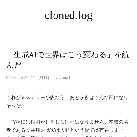
コ
cloned.log
ン
テ
ン
ツ
へ
「生成AIで世界はこう変わる」を読
ス
キ
んだ
ッ
Posted
on
2024年1月11日
by
cloned
プ
これがミステリー小説なら、あとがきはこんな風になり
そうだ。
「皆様には種明かしをしなければなりません。本書の著
者である今井翔太は実は人間という形では存在しませ