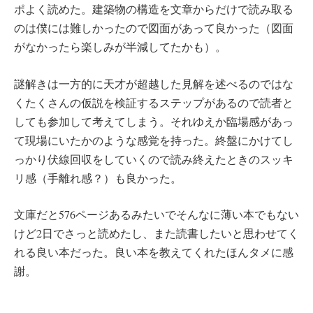
ポよく読めた。建築物の構造を文章からだけで読み取る
のは僕には難しかったので図面があって良かった（図面
がなかったら楽しみが半減してたかも）。
謎解きは一方的に天才が超越した見解を述べるのではな
くたくさんの仮説を検証するステップがあるので読者と
しても参加して考えてしまう。それゆえか臨場感があっ
て現場にいたかのような感覚を持った。終盤にかけてし
っかり伏線回収をしていくので読み終えたときのスッキ
リ感（手離れ感？）も良かった。
文庫だと576ページあるみたいでそんなに薄い本でもない
けど2日でさっと読めたし、また読書したいと思わせてく
れる良い本だった。良い本を教えてくれたほんタメに感
謝。