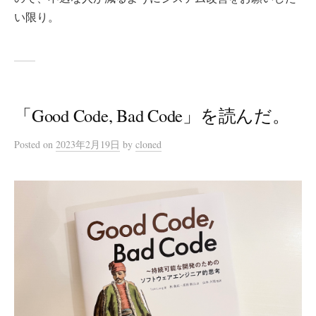
い限り。
「Good Code, Bad Code」を読んだ。
Posted
on
2023年2月19日
by
cloned