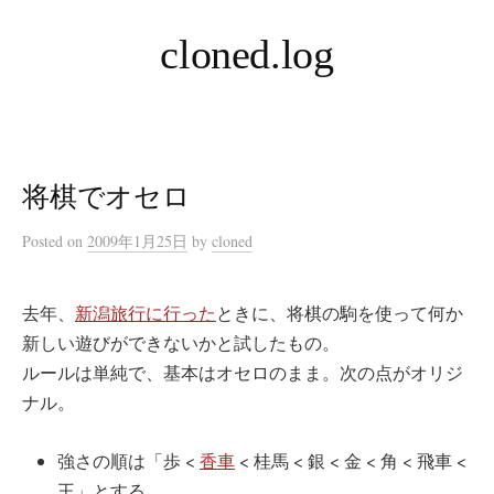
コ
cloned.log
ン
テ
ン
ツ
へ
将棋でオセロ
ス
キ
Posted
on
2009年1月25日
by
cloned
ッ
プ
去年、
新潟旅行に行った
ときに、将棋の駒を使って何か
新しい遊びができないかと試したもの。
ルールは単純で、基本はオセロのまま。次の点がオリジ
ナル。
強さの順は「歩 <
香車
< 桂馬 < 銀 < 金 < 角 < 飛車 <
王」とする。