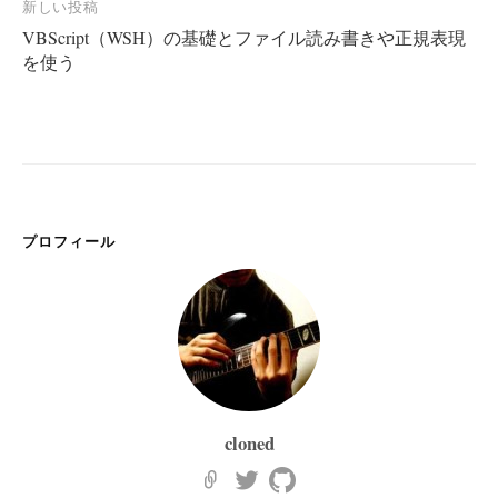
新しい投稿
ビ
VBScript（WSH）の基礎とファイル読み書きや正規表現
ゲ
を使う
ー
シ
ョ
ン
プロフィール
cloned