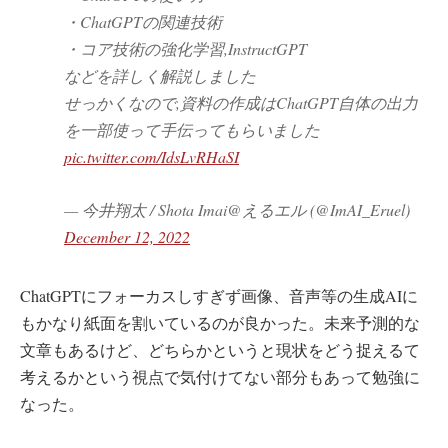
・ChatGPTの関連技術
・コア技術の強化学習,InstructGPT
などを詳しく解説しました
せっかくなので,資料の作成はChatGPT自体の出力
を一部使って手伝ってもらいました
pic.twitter.com/IdsLvRHaSI
— 今井翔太 / Shota Imai@えるエル (@ImAI_Eruel)
December 12, 2022
ChatGPTにフォーカスしすぎず画像、音声等の生成AIに
もかなり紙面を割いているのが良かった。未来予測的な
文章もあるけど、どちらかというと現状をどう捉えるて
考えるかという視点で気付けてない部分もあって勉強に
なった。