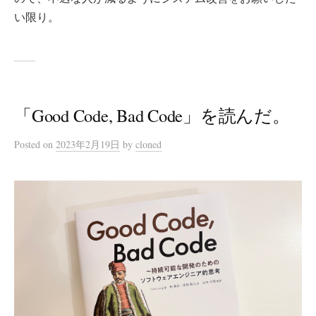
い限り。
「Good Code, Bad Code」を読んだ。
Posted
on
2023年2月19日
by
cloned