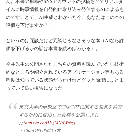
ん。本書の原稿やSNSアカウントの投稿も全てリアルタ
イムに時事情報を自発的に取り込み発信するAIによるも
のです。さて、AI生成とわかった今、あなたはこの本の
評価を下げますか？」
というのは冗談だけど冗談じゃなさそうな本（AIなら評
価を下げるかの話は本書を読めばわかる）。
今井先生の公開されたこちらの資料も読んでいたし技術
的なところや紹介されているアプリケーション等もある
程度は知っている状態だったけれどグッと簡潔にまとま
っていて良い復習になった。
東京大学の研究室でChatGPTに関する知見を共有
するために使用した資料を公開しまし
た!
https://t.co/HEgMN6WNzq
・ChatGPTの使い方