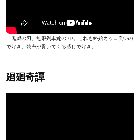
「鬼滅の刃」無限列車編のED。これも終始カッコ良いの
で好き。歌声が貫いてくる感じで好き。
廻廻奇譚