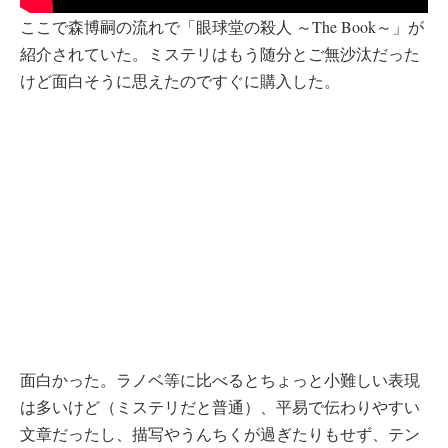
ここで森博嗣の流れで「眼球堂の殺人 ～The Book～」が
紹介されていた。ミステリはもう随分とご無沙汰だった
けど面白そうに思えたのですぐに購入した。
面白かった。ラノベ等に比べるとちょっと小難しい表現
は多いけど（ミステリだと普通）、平易で伝わりやすい
文章だったし、描写やうんちくが過ぎたりもせず、テン