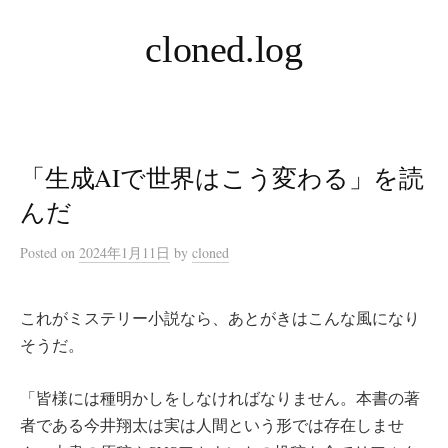
コ
cloned.log
ン
テ
ン
ツ
へ
「生成AIで世界はこう変わる」を読
ス
キ
んだ
ッ
Posted
on
2024年1月11日
by
cloned
プ
これがミステリー小説なら、あとがきはこんな風になり
そうだ。
「皆様には種明かしをしなければなりません。本書の著
者である今井翔太は実は人間という形では存在しませ