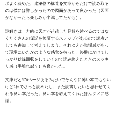
ポよく読めた。建築物の構造を文章からだけで読み取る
のは僕には難しかったので図面があって良かった（図面
がなかったら楽しみが半減してたかも）。
謎解きは一方的に天才が超越した見解を述べるのではな
くたくさんの仮説を検証するステップがあるので読者と
しても参加して考えてしまう。それゆえか臨場感があっ
て現場にいたかのような感覚を持った。終盤にかけてし
っかり伏線回収をしていくので読み終えたときのスッキ
リ感（手離れ感？）も良かった。
文庫だと576ページあるみたいでそんなに薄い本でもない
けど2日でさっと読めたし、また読書したいと思わせてく
れる良い本だった。良い本を教えてくれたほんタメに感
謝。