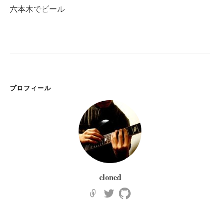
ゲ
六本木でビール
ー
シ
ョ
ン
プロフィール
cloned