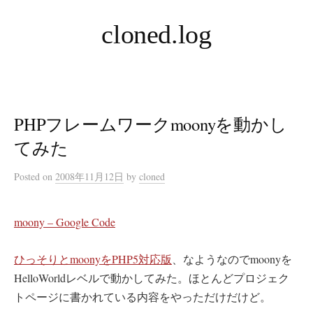
コ
cloned.log
ン
テ
ン
ツ
へ
PHPフレームワークmoonyを動かし
ス
キ
てみた
ッ
Posted
on
2008年11月12日
by
cloned
プ
moony – Google Code
ひっそりとmoonyをPHP5対応版
、なようなのでmoonyを
HelloWorldレベルで動かしてみた。ほとんどプロジェク
トページに書かれている内容をやっただけだけど。