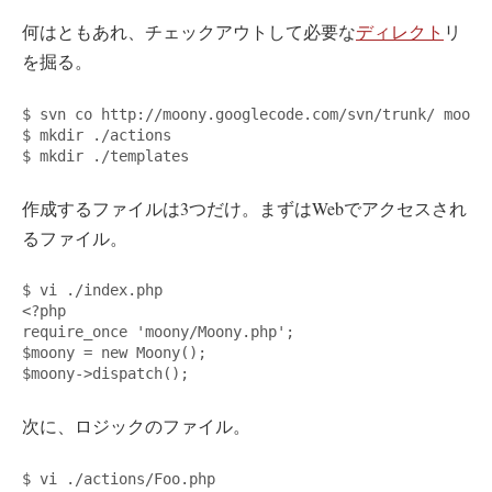
何はともあれ、チェックアウトして必要な
ディレクト
リ
を掘る。
$ svn co http://moony.googlecode.com/svn/trunk/ moony

$ 
mkdir
 ./actions

$ 
mkdir
作成するファイルは3つだけ。まずはWebでアクセスされ
るファイル。
<
?php

require_once 
'
moony/Moony.php
'
$moony
=
 new Moony
()
$moony
-
>
dispatch
()
次に、ロジックのファイル。