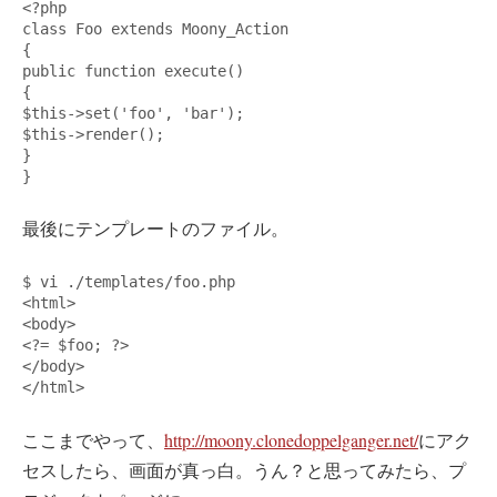
<
?php

{
public function execute
()
{
$this
-
>set
(
'
foo
'
, 
'
bar
'
)
;
$this
-
>
render
()
;
}
}
最後にテンプレートのファイル。
<
html
>
<
body
>
<
?
=
$foo
; ?
>
<
/body
>
<
/html
>
ここまでやって、
http://moony.clonedoppelganger.net/
にアク
セスしたら、画面が真っ白。うん？と思ってみたら、プ