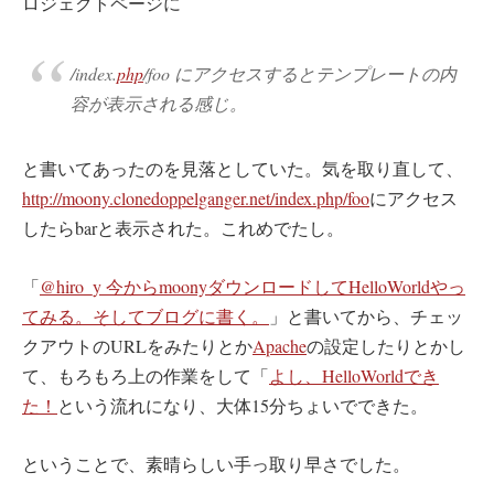
ロジェクトページに
/index.
php
/foo にアクセスするとテンプレートの内
容が表示される感じ。
と書いてあったのを見落としていた。気を取り直して、
http://moony.clonedoppelganger.net/index.php/foo
にアクセス
したらbarと表示された。これめでたし。
「
@hiro_y 今からmoonyダウンロードしてHelloWorldやっ
てみる。そしてブログに書く。
」と書いてから、チェッ
クアウトのURLをみたりとか
Apache
の設定したりとかし
て、もろもろ上の作業をして「
よし、HelloWorldでき
た！
という流れになり、大体15分ちょいでできた。
ということで、素晴らしい手っ取り早さでした。