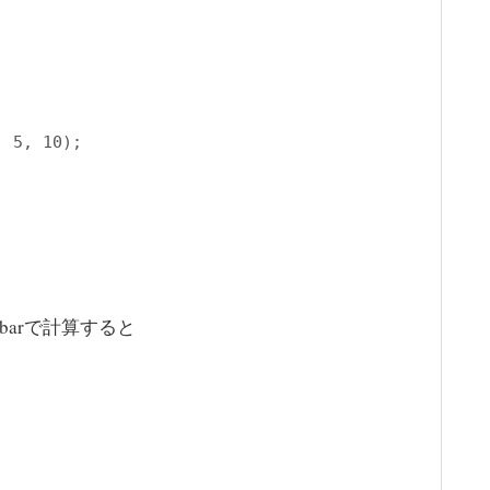
, 
5
, 
10
とbarで計算すると