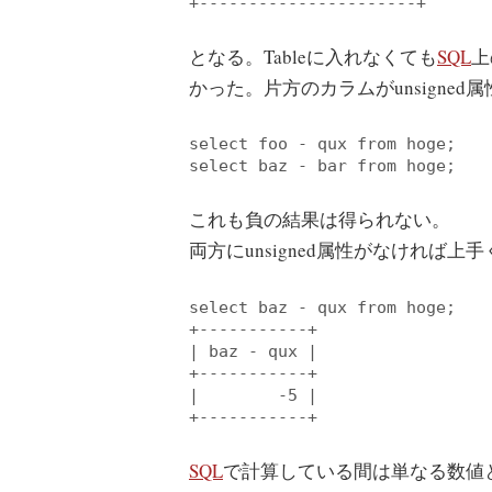
+
----------------------+
となる。Tableに入れなくても
SQL
上
かった。片方のカラムがunsigned
select
 foo - qux 
from
select
 baz - bar 
from
これも負の結果は得られない。
両方にunsigned属性がなければ上
select
 baz - qux 
from
 hoge;

+
-----------+
| baz - qux |

+
-----------+
|        
-5
 |

+
-----------+
SQL
で計算している間は単なる数値