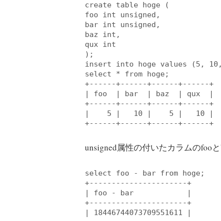
create
table
 hoge (

foo int unsigned,

bar int unsigned,

baz int,

qux int

insert
into
 hoge 
values
 (
5
, 
10
select
 * 
from
 hoge;

+
------+------+------+------+
| foo  | bar  | baz  | qux  |

+
------+------+------+------+
|    
5
 |   
10
 |    
5
 |   
10
 |

+
------+------+------+------+
unsigned属性の付いたカラムのfoo
select
 foo - bar 
from
 hoge;

+
----------------------+
| foo - bar            |

+
----------------------+
| 
18446744073709551611
 |
