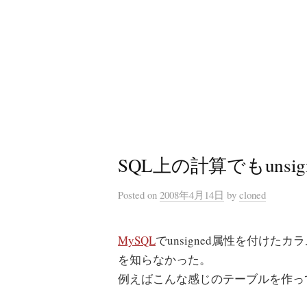
コ
ン
テ
ン
ツ
へ
ス
キ
SQL上の計算でもunsi
ッ
プ
Posted
on
2008年4月14日
by
cloned
MySQL
でunsigned属性を付け
を知らなかった。
例えばこんな感じのテーブルを作っ