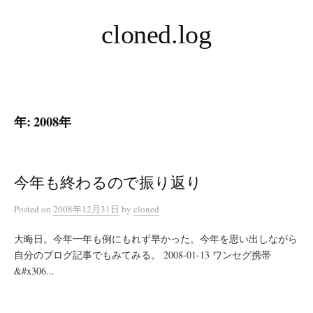
コ
cloned.log
ン
テ
ン
ツ
へ
年:
2008年
ス
キ
ッ
プ
今年も終わるので振り返り
Posted
on
2008年12月31日
by
cloned
大晦日。今年一年も例にもれず早かった。今年を思い出しながら
自分のブログ記事でもみてみる。 2008-01-13 ワンセグ携帯
&#x306...