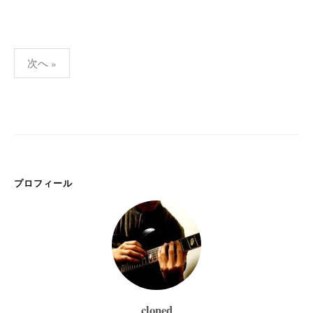
投
次へ »
稿
の
ペ
ー
ジ
送
プロフィール
り
cloned