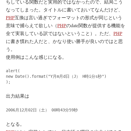
ちしている関数だと実用的ではなかったので、結局こう
なってしまった。タイトルに書いておいてなんだけど、
PHP
互換は言い過ぎでフォーマットの形式が同じという
意味で捕らえて欲しい（
PHP
のdate関数が提供する機能を
全て実装している訳ではないということ）。ただ、
PHP
に書き慣れた人だと、かなり使い勝手が良いのではと思
う。
使用例はこんな感じになる。
alert(

new Date().format("Y月m月d日（J） H時i分s秒")

);
出力結果は
2006月12月02日（土） 00時43分59秒
となる。