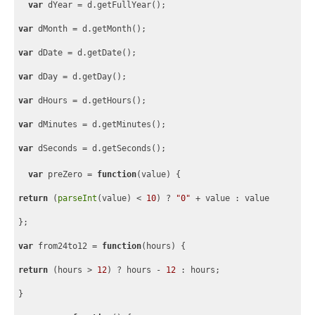
var
 dYear = d.getFullYear();
var
 dMonth = d.getMonth();
var
 dDate = d.getDate();
var
 dDay = d.getDay();
var
 dHours = d.getHours();
var
 dMinutes = d.getMinutes();
var
 dSeconds = d.getSeconds();
var
 preZero = 
function
(
value
) 
{
return
 (
parseInt
(value) < 
10
) ? 
"0"
 + value : value
}
;
var
 from24to12 = 
function
(
hours
) 
{
return
 (hours > 
12
) ? hours - 
12
 : hours;
}