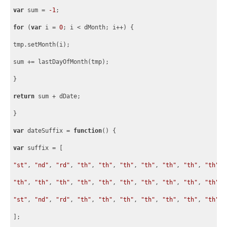
var
 sum = 
-1
;
for
 (
var
 i = 
0
; i < dMonth; i++) 
{
tmp.setMonth(i);
sum += lastDayOfMonth(tmp);
}
return
 sum + dDate;
}
var
 dateSuffix = 
function
(
) 
{
var
 suffix = 
[
"st"
, 
"nd"
, 
"rd"
, 
"th"
, 
"th"
, 
"th"
, 
"th"
, 
"th"
, 
"th"
, 
"th"
,
"th"
, 
"th"
, 
"th"
, 
"th"
, 
"th"
, 
"th"
, 
"th"
, 
"th"
, 
"th"
, 
"th"
,
"st"
, 
"nd"
, 
"rd"
, 
"th"
, 
"th"
, 
"th"
, 
"th"
, 
"th"
, 
"th"
, 
"th"
, 
]
;