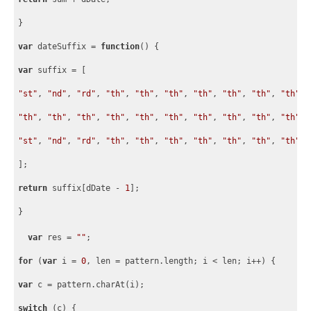
}
var
 dateSuffix = 
function
(
) 
{
var
 suffix = 
[
"st"
, 
"nd"
, 
"rd"
, 
"th"
, 
"th"
, 
"th"
, 
"th"
, 
"th"
, 
"th"
, 
"th"
,
"th"
, 
"th"
, 
"th"
, 
"th"
, 
"th"
, 
"th"
, 
"th"
, 
"th"
, 
"th"
, 
"th"
,
"st"
, 
"nd"
, 
"rd"
, 
"th"
, 
"th"
, 
"th"
, 
"th"
, 
"th"
, 
"th"
, 
"th"
, 
]
;
return
 suffix
[
dDate - 
1
]
;
}
var
 res = 
""
;
for
 (
var
 i = 
0
, len = pattern.length; i < len; i++) 
{
var
 c = pattern.charAt(i);
switch
 (c) 
{