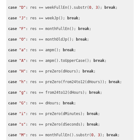
case
"D"
: res += weekFullEn().substr(
0
, 
3
); 
break
;
case
"J"
: res += weekJp(); 
break
;
case
"F"
: res += monthFullEn(); 
break
;
case
"O"
: res += monthOldJp(); 
break
;
case
"a"
: res += ampm(); 
break
;
case
"A"
: res += ampm().toUpperCase(); 
break
;
case
"H"
: res += preZero(dHours); 
break
;
case
"h"
: res += preZero(from24to12(dHours)); 
break
;
case
"g"
: res += from24to12(dHours); 
break
;
case
"G"
: res += dHours; 
break
;
case
"i"
: res += preZero(dMinutes); 
break
;
case
"s"
: res += preZero(dSeconds); 
break
;
case
"M"
: res += monthFullEn().substr(
0
, 
3
); 
break
;