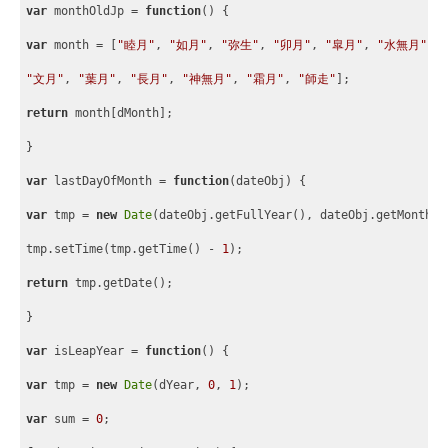
var
 monthOldJp = 
function
(
) 
{
var
 month = 
[
"睦月"
, 
"如月"
, 
"弥生"
, 
"卯月"
, 
"皐月"
, 
"水無月"
,
"文月"
, 
"葉月"
, 
"長月"
, 
"神無月"
, 
"霜月"
, 
"師走"
]
;
return
 month
[
dMonth
]
;
}
var
 lastDayOfMonth = 
function
(
dateObj
) 
{
var
 tmp = 
new
Date
(dateObj.getFullYear(), dateObj.getMonth()
tmp.setTime(tmp.getTime() - 
1
);
return
 tmp.getDate();
}
var
 isLeapYear = 
function
(
) 
{
var
 tmp = 
new
Date
(dYear, 
0
, 
1
);
var
 sum = 
0
;