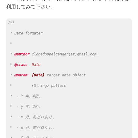
利用してみて下さい。
/**
 * Date formater
 *
 * 
@author 
clonedoppelganger(at)gmail.com
 * 
@class  
Date
 * 
@param  
{Date}
target date object
 *         {String} pattern
 *  - Y 年。4桁。
 *  - y 年。2桁。
 *  - m 月。前ゼロあり。
 *  - n 月。前ゼロなし。
 *  - F 月。フルスペル。