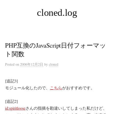
コ
cloned.log
ン
テ
ン
ツ
へ
PHP互換のJavaScript日付フォーマッ
ス
キ
ト関数
ッ
Posted
on
2006年12月2日
by
cloned
プ
[追記3]
モジュール化したので、
こちら
がおすすめです。
[追記2]
id:spiritloose
さんの指摘を勘違いしてしまった私だけど、