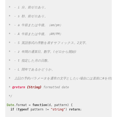
 *  - i 分。前ゼロあり。
 *  - s 秒。前ゼロあり。
 *  - a 午前または午後。（am/pm）
 *  - A 午前または午後。（AM/PM）
 *  - S 英語形式の序数を表すサフィックス。2文字。
 *  - z 年間の通算日。数字。(ゼロから開始)
 *  - t 指定した月の日数。
 *  - L 閏年であるかどうか。
 *  上記の予約パラメータを通常の文字としたい場合には直前に#を付け
 * 
@return 
{String}
formatted date
 */
Date
.format = 
function
(
d, pattern
) 
{
if
 (
typeof
 pattern != 
"string"
) 
return
;