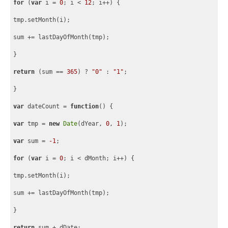
for
 (
var
 i = 
0
; i < 
12
; i++) 
{
tmp.setMonth(i);
sum += lastDayOfMonth(tmp);
}
return
 (sum == 
365
) ? 
"0"
 : 
"1"
;
}
var
 dateCount = 
function
(
) 
{
var
 tmp = 
new
Date
(dYear, 
0
, 
1
);
var
 sum = 
-1
;
for
 (
var
 i = 
0
; i < dMonth; i++) 
{
tmp.setMonth(i);
sum += lastDayOfMonth(tmp);
}
return
 sum + dDate;