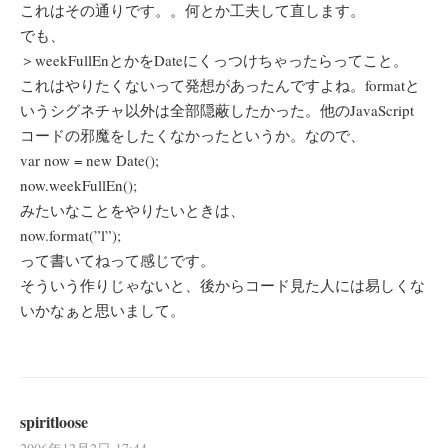
これはその通りです。。何とか工夫して直します。
でも、
＞weekFullEnとかをDateにくっつけちゃったらってこと。
これはやりたくないって発想があったんですよね。formatと
いうシグネチャ以外は全部隠蔽したかった。他のJavaScript
コードの邪魔をしたくなかったというか。なので、
var now = new Date();
now.weekFullEn();
みたいなことをやりたいときは、
now.format(”l”);
って書いてねって感じです。
そういう作りじゃないと、後からコード見た人には易しくな
いかなぁと思いまして。
spiritloose