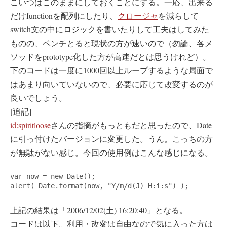
こいつはこのままにしておくことにする。一応、出来る
だけfunctionを配列にしたり、
クロージャ
を減らして
switch文の中にロジックを書いたりして工夫はしてみた
ものの、ベンチとると現状の方が速いので（勿論、各メ
ソッドをprototype化した方が高速だとは思うけれど）。
下のコードは一度に1000回以上ループするような局面で
はあまり向いていないので、必要に応じて改変するのが
良いでしょう。
[追記]
id:spiritloose
さんの指摘がもっともだと思ったので、Date
に引っ付けたバージョンに変更した。うん。こっちの方
が無駄がない感じ。今回の使用例はこんな感じになる。
var now = new Date();

alert( Date.format(now, "Y/m/d(J) H:i:s") );
上記の結果は「2006/12/02(土) 16:20:40」となる。
コードは以下。利用・改変は自由なので気に入った方は