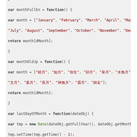
var
 monthFullEn = 
function
(
) 
{
var
 month = 
[
"January"
, 
"February"
, 
"March"
, 
"April"
, 
"May"
,
"July"
, 
"August"
, 
"September"
, 
"October"
, 
"November"
, 
"Decem
return
 month
[
dMonth
]
;
}
var
 monthOldJp = 
function
(
) 
{
var
 month = 
[
"睦月"
, 
"如月"
, 
"弥生"
, 
"卯月"
, 
"皐月"
, 
"水無月"
,
"文月"
, 
"葉月"
, 
"長月"
, 
"神無月"
, 
"霜月"
, 
"師走"
]
;
return
 month
[
dMonth
]
;
}
var
 lastDayOfMonth = 
function
(
dateObj
) 
{
var
 tmp = 
new
Date
(dateObj.getFullYear(), dateObj.getMonth()
tmp.setTime(tmp.getTime() - 
1
);