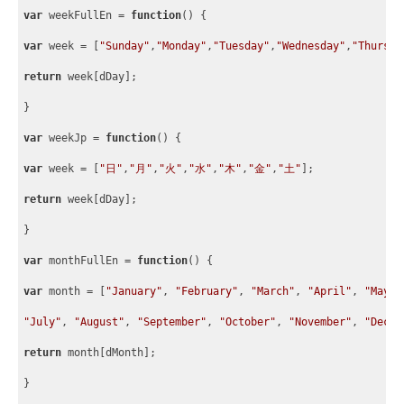
var
 weekFullEn = 
function
(
) 
{
var
 week = 
[
"Sunday"
,
"Monday"
,
"Tuesday"
,
"Wednesday"
,
"Thursda
return
 week
[
dDay
]
;
}
var
 weekJp = 
function
(
) 
{
var
 week = 
[
"日"
,
"月"
,
"火"
,
"水"
,
"木"
,
"金"
,
"土"
]
;
return
 week
[
dDay
]
;
}
var
 monthFullEn = 
function
(
) 
{
var
 month = 
[
"January"
, 
"February"
, 
"March"
, 
"April"
, 
"May"
,
"July"
, 
"August"
, 
"September"
, 
"October"
, 
"November"
, 
"Decem
return
 month
[
dMonth
]
;
}