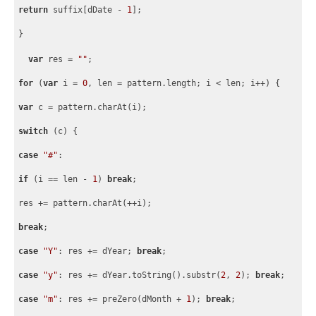
return
 suffix
[
dDate - 
1
]
;
}
var
 res = 
""
;
for
 (
var
 i = 
0
, len = pattern.length; i < len; i++) 
{
var
 c = pattern.charAt(i);
switch
 (c) 
{
case
"#"
: 
if
 (i == len - 
1
) 
break
;
res += pattern.charAt(++i);
break
;
case
"Y"
: res += dYear; 
break
;
case
"y"
: res += dYear.toString().substr(
2
, 
2
); 
break
;
case
"m"
: res += preZero(dMonth + 
1
); 
break
;