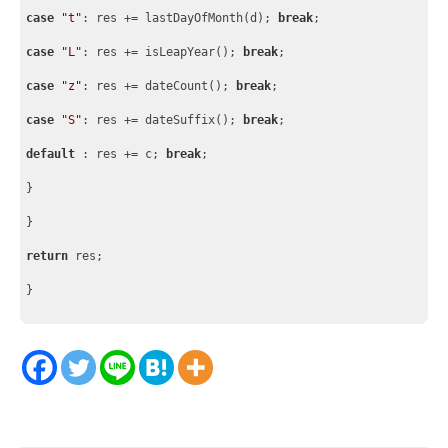
case
"t"
: res += lastDayOfMonth(d); 
break
;
case
"L"
: res += isLeapYear(); 
break
;
case
"z"
: res += dateCount(); 
break
;
case
"S"
: res += dateSuffix(); 
break
;
default
 : res += c; 
break
;
}
}
return
 res;
}