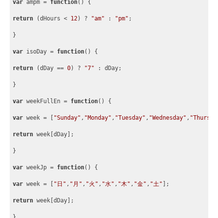
var
 ampm = 
function
(
) 
{
return
 (dHours < 
12
) ? 
"am"
 : 
"pm"
;
}
var
 isoDay = 
function
(
) 
{
return
 (dDay == 
0
) ? 
"7"
 : dDay;
}
var
 weekFullEn = 
function
(
) 
{
var
 week = 
[
"Sunday"
,
"Monday"
,
"Tuesday"
,
"Wednesday"
,
"Thursda
return
 week
[
dDay
]
;
}
var
 weekJp = 
function
(
) 
{
var
 week = 
[
"日"
,
"月"
,
"火"
,
"水"
,
"木"
,
"金"
,
"土"
]
;
return
 week
[
dDay
]
;
}