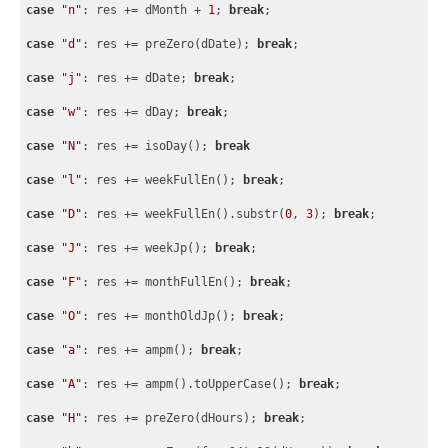
case
"n"
: res += dMonth + 
1
; 
break
;
case
"d"
: res += preZero(dDate); 
break
;
case
"j"
: res += dDate; 
break
;
case
"w"
: res += dDay; 
break
;
case
"N"
: res += isoDay(); 
break
case
"l"
: res += weekFullEn(); 
break
;
case
"D"
: res += weekFullEn().substr(
0
, 
3
); 
break
;
case
"J"
: res += weekJp(); 
break
;
case
"F"
: res += monthFullEn(); 
break
;
case
"O"
: res += monthOldJp(); 
break
;
case
"a"
: res += ampm(); 
break
;
case
"A"
: res += ampm().toUpperCase(); 
break
;
case
"H"
: res += preZero(dHours); 
break
;