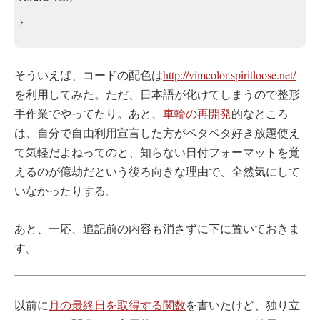
}
そういえば、コードの配色は
http://vimcolor.spiritloose.net/
を利用してみた。ただ、日本語が化けてしまうので整形
手作業でやってたり。あと、
車輪の再開発
的なところ
は、自分で自由利用宣言した方がペタペタ好き放題使え
て気軽だよねってのと、知らない日付フォーマットを覚
えるのが億劫だという後ろ向きな理由で、全然気にして
いなかったりする。
あと、一応、追記前の内容も消さずに下に置いておきま
す。
以前に
月の最終日を取得する関数
を書いたけど、独り立