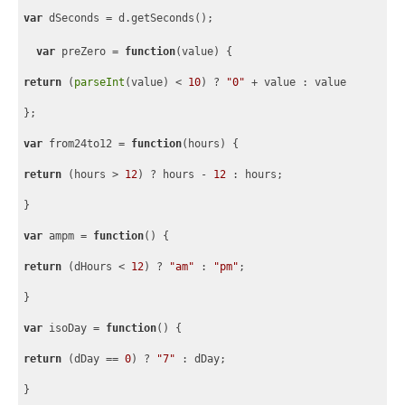
var
 dSeconds = d.getSeconds();
var
 preZero = 
function
(
value
) 
{
return
 (
parseInt
(value) < 
10
) ? 
"0"
 + value : value
}
;
var
 from24to12 = 
function
(
hours
) 
{
return
 (hours > 
12
) ? hours - 
12
 : hours;
}
var
 ampm = 
function
(
) 
{
return
 (dHours < 
12
) ? 
"am"
 : 
"pm"
;
}
var
 isoDay = 
function
(
) 
{
return
 (dDay == 
0
) ? 
"7"
 : dDay;
}