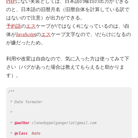
PHP
にない実装としては、日本語の曜日の出力ができる
のと、日本語の旧暦月名（旧暦自体を計算している訳で
はないので注意）が出力ができる。
予約語
の
エス
ケープが\ではなく#になっているのは、\自
体が
JavaScript
の
エス
ケープ文字なので、\だらけになるの
が嫌だったため。
利用や改変は自由なので、気に入った方は使ってみて下
さい（バグがあった場合は教えてもらえると助かりま
す）。
/**
 * Date formater
 *
 * 
@author 
clonedoppelganger(at)gmail.com
 * 
@class  
Date