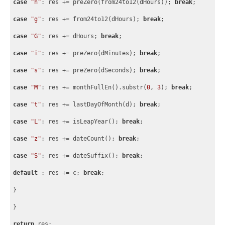
case
"h"
: res += preZero(from24to12(dHours)); 
break
;
case
"g"
: res += from24to12(dHours); 
break
;
case
"G"
: res += dHours; 
break
;
case
"i"
: res += preZero(dMinutes); 
break
;
case
"s"
: res += preZero(dSeconds); 
break
;
case
"M"
: res += monthFullEn().substr(
0
, 
3
); 
break
;
case
"t"
: res += lastDayOfMonth(d); 
break
;
case
"L"
: res += isLeapYear(); 
break
;
case
"z"
: res += dateCount(); 
break
;
case
"S"
: res += dateSuffix(); 
break
;
default
 : res += c; 
break
;
}
}
return
 res;