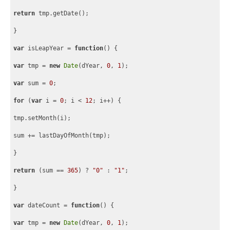
return
 tmp.getDate();
}
var
 isLeapYear = 
function
(
) 
{
var
 tmp = 
new
Date
(dYear, 
0
, 
1
);
var
 sum = 
0
;
for
 (
var
 i = 
0
; i < 
12
; i++) 
{
tmp.setMonth(i);
sum += lastDayOfMonth(tmp);
}
return
 (sum == 
365
) ? 
"0"
 : 
"1"
;
}
var
 dateCount = 
function
(
) 
{
var
 tmp = 
new
Date
(dYear, 
0
, 
1
);