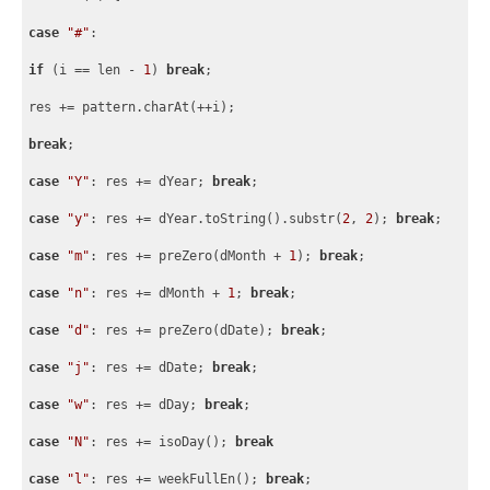
case
"#"
: 
if
 (i == len - 
1
) 
break
;
res += pattern.charAt(++i);
break
;
case
"Y"
: res += dYear; 
break
;
case
"y"
: res += dYear.toString().substr(
2
, 
2
); 
break
;
case
"m"
: res += preZero(dMonth + 
1
); 
break
;
case
"n"
: res += dMonth + 
1
; 
break
;
case
"d"
: res += preZero(dDate); 
break
;
case
"j"
: res += dDate; 
break
;
case
"w"
: res += dDay; 
break
;
case
"N"
: res += isoDay(); 
break
case
"l"
: res += weekFullEn(); 
break
;