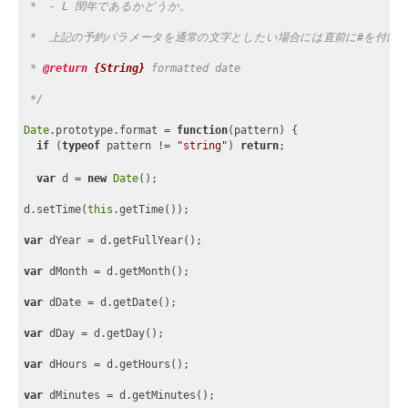
 *  - L 閏年であるかどうか。
 *  上記の予約パラメータを通常の文字としたい場合には直前に#を付け
 * 
@return 
{String}
formatted date
 */
Date
.prototype.format = 
function
(
pattern
) 
{
if
 (
typeof
 pattern != 
"string"
) 
return
;
var
 d = 
new
Date
();
d.setTime(
this
.getTime());
var
 dYear = d.getFullYear();
var
 dMonth = d.getMonth();
var
 dDate = d.getDate();
var
 dDay = d.getDay();
var
 dHours = d.getHours();
var
 dMinutes = d.getMinutes();