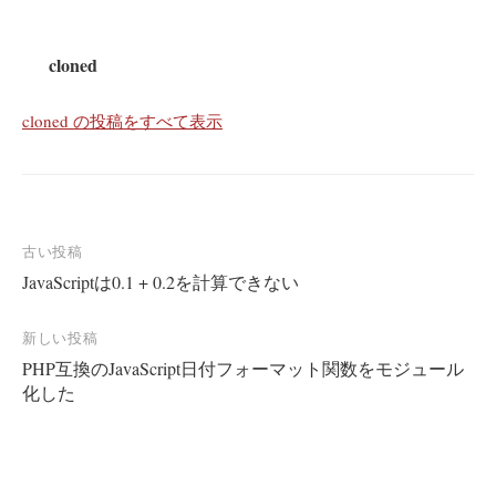
cloned
cloned の投稿をすべて表示
投
古い投稿
JavaScriptは0.1 + 0.2を計算できない
稿
ナ
新しい投稿
ビ
PHP互換のJavaScript日付フォーマット関数をモジュール
ゲ
化した
ー
シ
ョ