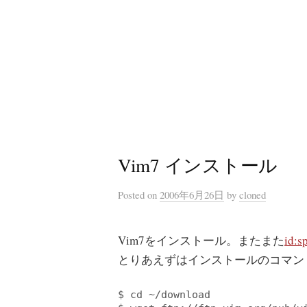
コ
ン
テ
ン
ツ
へ
ス
キ
Vim7 インストール
ッ
プ
Posted
on
2006年6月26日
by
cloned
Vim7をインストール。またまた
id:s
とりあえずはインストールのコマンドたち
$ cd ~/download
