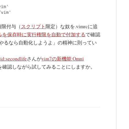
im'

/vim'
権限付与（
スクリプト
限定）な奴を.vimrcに追
付ファイルを保存時に実行権限を自動で付加する
で確認
やるなら自動化しようよ」の精神に則ってい
、
id:secondlife
さんが
vim7の新機能 Omni
を確認しながら試してみることにしますか。