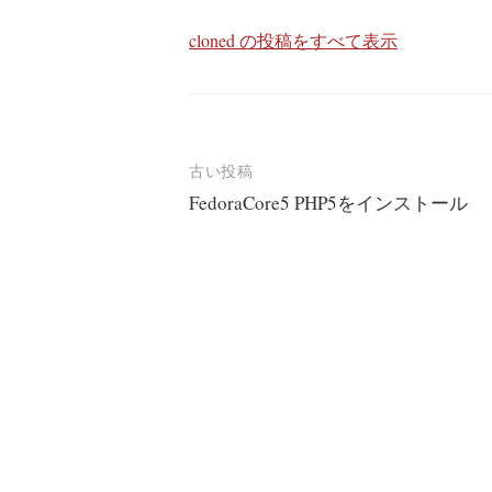
cloned の投稿をすべて表示
投
古い投稿
FedoraCore5 PHP5をインストール
稿
ナ
ビ
ゲ
ー
シ
ョ
ン