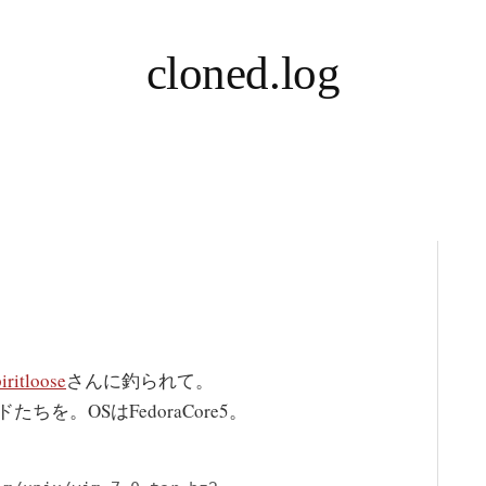
cloned.log
piritloose
さんに釣られて。
を。OSはFedoraCore5。