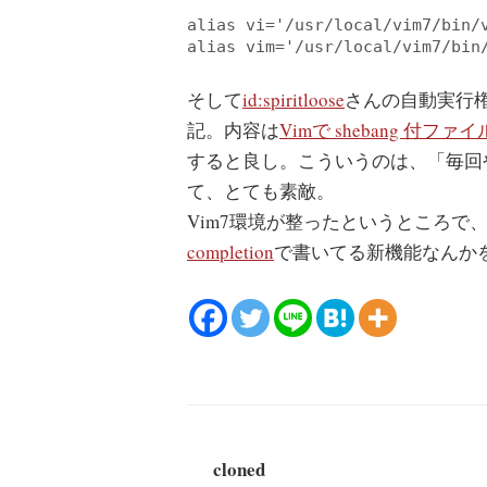
alias vi='/usr/local/vim7/bin/v
alias vim='/usr/local/vim7/bin
そして
id:spiritloose
さんの自動実行
記。内容は
Vimで shebang 
すると良し。こういうのは、「毎回
て、とても素敵。
Vim7環境が整ったというところで
completion
で書いてる新機能なんか
cloned