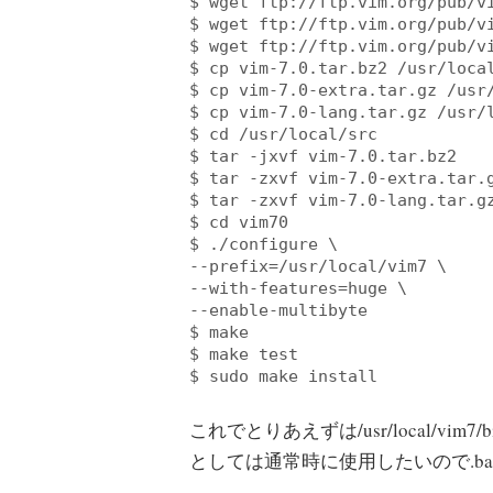
$ wget ftp://ftp.vim.org/pub/vi
$ wget ftp://ftp.vim.org/pub/vi
$ wget ftp://ftp.vim.org/pub/vi
$ cp vim-7.0.tar.bz2 /usr/local
$ cp vim-7.0-extra.tar.gz /usr/
$ cp vim-7.0-lang.tar.gz /usr/l
$ cd /usr/local/src

$ tar -jxvf vim-7.0.tar.bz2

$ tar -zxvf vim-7.0-extra.tar.g
$ tar -zxvf vim-7.0-lang.tar.gz
$ cd vim70

$ ./configure \

--prefix=/usr/local/vim7 \

--with-features=huge \

--enable-multibyte

$ make

$ make test

$ sudo make install
これでとりあえずは/usr/local/vim7/bi
としては通常時に使用したいので.ba