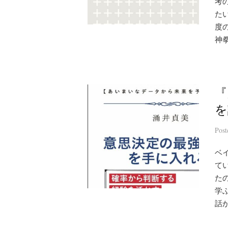
考
た
度
神拳
『
を
Pos
ベ
てい
た
学
話が