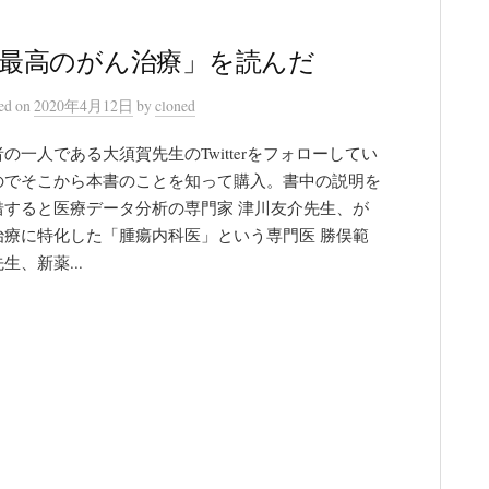
最高のがん治療」を読んだ
ted
on
2020年4月12日
by
cloned
の一人である大須賀先生のTwitterをフォローしてい
のでそこから本書のことを知って購入。書中の説明を
借すると医療データ分析の専門家 津川友介先生、が
治療に特化した「腫瘍内科医」という専門医 勝俣範
生、新薬...