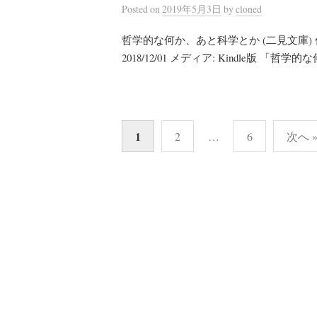
Posted
on
2019年5月3日
by
cloned
哲学的な何か、あと科学とか (二見文庫) 作
2018/12/01 メディア: Kindle版 「哲学的
投
1
2
…
6
次へ 
稿
の
ペ
ー
ジ
送
り