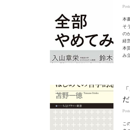
Pos
本
そ
の
経
本
み
「
だ
Pos
こ