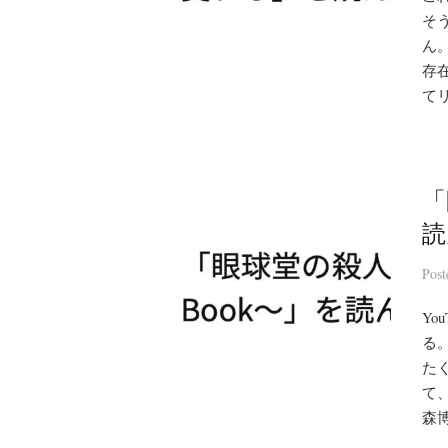
そ
ん
存
てリ
「
読
Pos
Y
る
た
て
森博