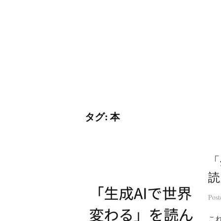
コ
ン
テ
ン
ツ
へ
ス
キ
タグ:
本
ッ
プ
「
読
Pos
こ