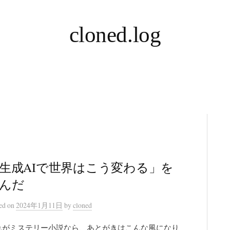
cloned.log
生成AIで世界はこう変わる」を
んだ
ted
on
2024年1月11日
by
cloned
れがミステリー小説なら、あとがきはこんな風になり