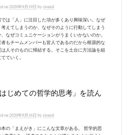
ted
on
2020年9月19日
by
cloned
書では「人」に注目した項が多くあり興味深い。なぜ
う考えてしまうのか、なぜそのように行動してしまう
か、なぜコミュニケーションがうまくいかないのか。
営者もチームメンバーも皆人であるのだから根源的な
質は人そのものに帰結する。そこを土台に方法論を組
立てていく。
はじめての哲学的思考」を読ん
ted
on
2020年9月16日
by
cloned
の本の「まえがき」にこんな文章がある。 哲学的思