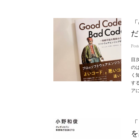
「
だ
Pos
目
の
く
す
アに
「
を