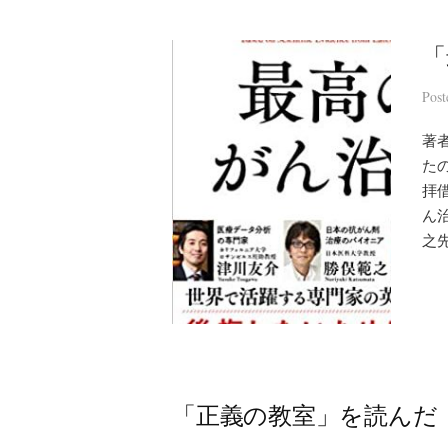
「
Pos
著者
た
拝
ん
之先
「正義の教室」を読んだ