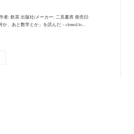
者: 飲茶 出版社/メーカー: 二見書房 発売日:
な何か、あと数学とか」を読んだ – cloned.lo...
»