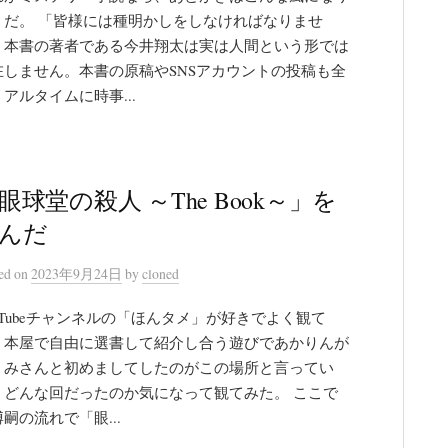
うだ。 「皆様には種明かしをしなければなりませ
。本書の著者である今井翔太は実は人間という形では
在しません。本書の原稿やSNSアカウントの投稿も全
アルタイムに時事...
眼球堂の殺人 ～The Book～」を
んだ
ted
on
2023年9月24日
by
cloned
ouTubeチャンネルの「ほんタメ」が好きでよく観て
。本屋で自由に選書して紹介し合う遊びであかりんが
くみさんと初めましてしたのがこの場所と言ってい
、どんな回だったのか気になって観てみた。 ここで
嗣の流れで「眼...