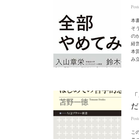
Pos
本
そ
の
経
本
み
「
だ
Pos
こ