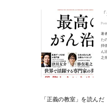
「
Pos
著者
た
拝
ん
之先
「正義の教室」を読んだ