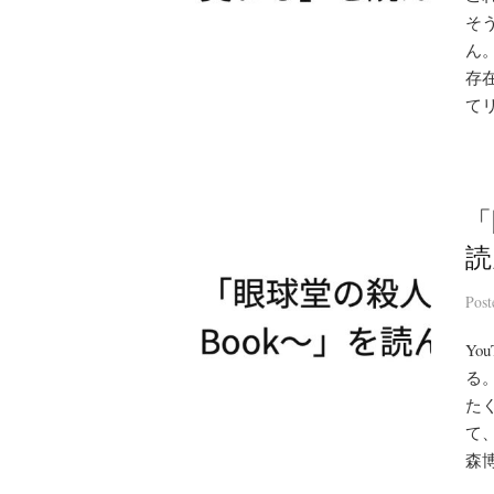
そ
ん
存
てリ
「
読
Pos
Y
る
た
て
森博