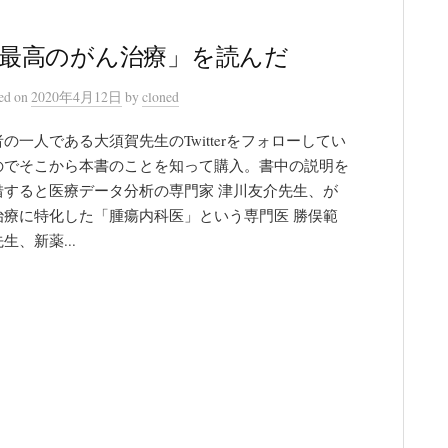
最高のがん治療」を読んだ
ted
on
2020年4月12日
by
cloned
の一人である大須賀先生のTwitterをフォローしてい
のでそこから本書のことを知って購入。書中の説明を
借すると医療データ分析の専門家 津川友介先生、が
治療に特化した「腫瘍内科医」という専門医 勝俣範
生、新薬...