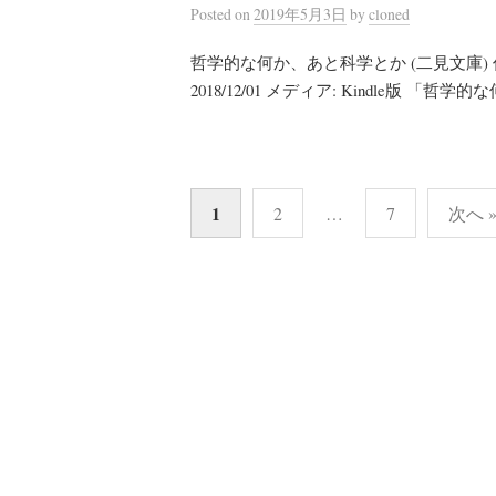
Posted
on
2019年5月3日
by
cloned
哲学的な何か、あと科学とか (二見文庫) 作
2018/12/01 メディア: Kindle版 「哲学的
投
1
2
…
7
次へ 
稿
の
ペ
ー
ジ
送
り