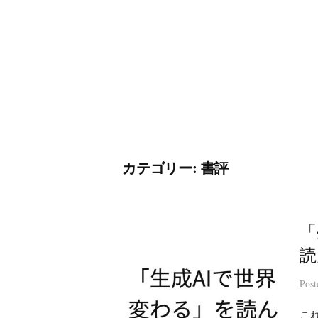
コ
ン
テ
ン
ツ
へ
ス
キ
カテゴリー:
書評
ッ
プ
「
読
Pos
こ