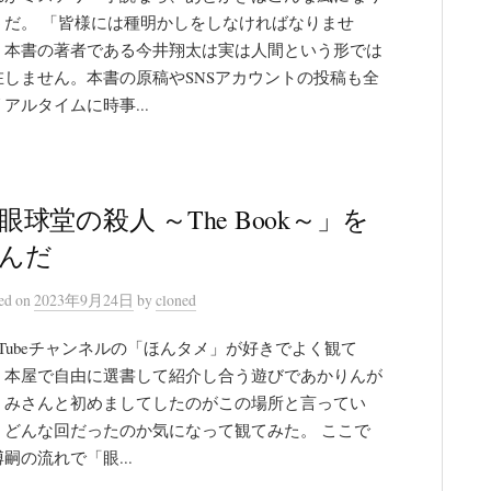
うだ。 「皆様には種明かしをしなければなりませ
。本書の著者である今井翔太は実は人間という形では
在しません。本書の原稿やSNSアカウントの投稿も全
アルタイムに時事...
眼球堂の殺人 ～The Book～」を
んだ
ted
on
2023年9月24日
by
cloned
ouTubeチャンネルの「ほんタメ」が好きでよく観て
。本屋で自由に選書して紹介し合う遊びであかりんが
くみさんと初めましてしたのがこの場所と言ってい
、どんな回だったのか気になって観てみた。 ここで
嗣の流れで「眼...