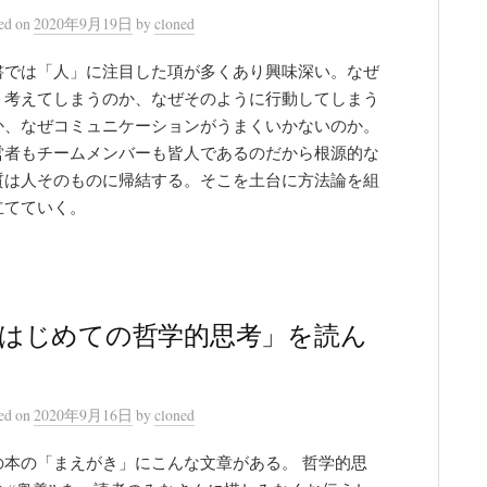
ted
on
2020年9月19日
by
cloned
書では「人」に注目した項が多くあり興味深い。なぜ
う考えてしまうのか、なぜそのように行動してしまう
か、なぜコミュニケーションがうまくいかないのか。
営者もチームメンバーも皆人であるのだから根源的な
質は人そのものに帰結する。そこを土台に方法論を組
立てていく。
はじめての哲学的思考」を読ん
ted
on
2020年9月16日
by
cloned
の本の「まえがき」にこんな文章がある。 哲学的思