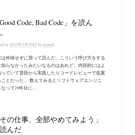
Good Code, Bad Code」を読ん
。
ted
on
2023年2月19日
by
cloned
次は吟味せずに買って読んだ。こういう呼び方をする
は知らなかったみたいなものはあれど、内容的にはよ
知っていて普段から実践したりコードレビューで提案
ることだった。 数えてみるとソフトウェアエンジニ
なって19年目に...
その仕事、全部やめてみよう」
読んだ