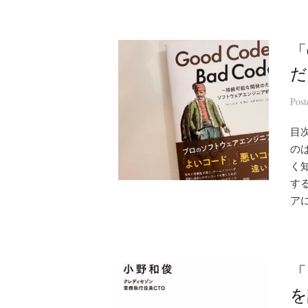
「
だ
Pos
目
の
く
す
アに
「
を