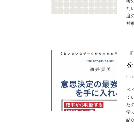
考
た
度
神拳
『
を
Pos
ベ
てい
た
学
話が