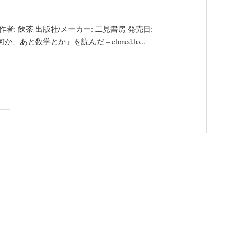
者: 飲茶 出版社/メーカー: 二見書房 発売日:
な何か、あと数学とか」を読んだ – cloned.lo...
»