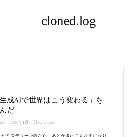
cloned.log
生成AIで世界はこう変わる」を
んだ
ted
on
2024年1月11日
by
cloned
れがミステリー小説なら、あとがきはこんな風になり