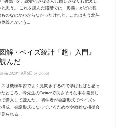
の “奥義” を、読者のみなさんに惜しみなくお伝えし
いと思う。 これを読んだ段階では「奥義」がどの程
のものなのかわからなかったけれど、これはもう北斗
奥義とかいう...
図解・ベイズ統計「超」入門』
読んだ
ted
on
2020年9月6日
by
cloned
イズは機械学習でよく見聞きするので学ばねばと思っ
たところ、峰先生のTwitterで良さそうな本を発見し
ので購入して読んだ。 初学者が会話形式でベイズを
ぶ構成。会話形式になっているためやや微妙な相槌会
見られる...