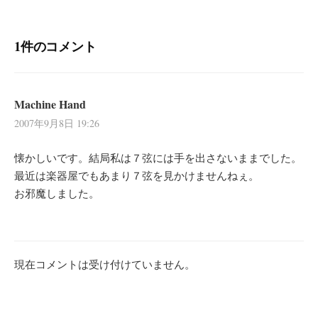
ー
シ
1件のコメント
ョ
ン
Machine Hand
2007年9月8日 19:26
懐かしいです。結局私は７弦には手を出さないままでした。
最近は楽器屋でもあまり７弦を見かけませんねぇ。
お邪魔しました。
現在コメントは受け付けていません。