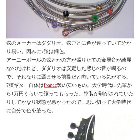
弦のメーカーはダダリオ。弦ごとに色が違っていて分か
り易い。因みに7弦は銅色。
アーニーボールの弦とかの方が張りたての金属音が綺麗
なのだけれど、ダダリオは安定した感じの音が鳴るの
で、それなりに歪ませる前提だと向いている気がする。
7弦ギター自体は
Ibanez
製の安いもの。大学時代に先輩か
ら1万円くらいで譲ってもらった。塗装が剥がされていた
りしてかなり状態が悪かったので、思い切って大学時代
に自分で色を塗った。