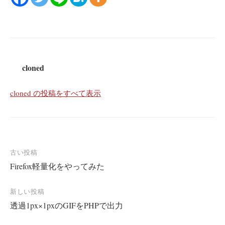
cloned
cloned の投稿をすべて表示
投
古い投稿
Firefox軽量化をやってみた
稿
ナ
新しい投稿
ビ
透過1px×1pxのGIFをPHPで出力
ゲ