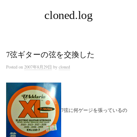
コ
cloned.log
ン
テ
ン
ツ
へ
7弦ギターの弦を交換した
ス
キ
Posted
on
2007年8月29日
by
cloned
ッ
プ
7弦に何ゲージを張っているの