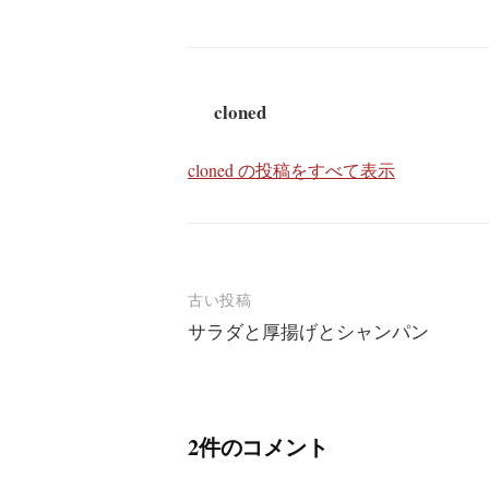
cloned
cloned の投稿をすべて表示
投
古い投稿
サラダと厚揚げとシャンパン
稿
ナ
ビ
2件のコメント
ゲ
ー