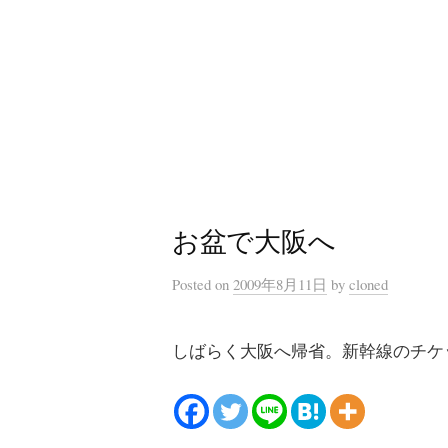
コ
ン
テ
ン
ツ
へ
ス
キ
お盆で大阪へ
ッ
プ
Posted
on
2009年8月11日
by
cloned
しばらく大阪へ帰省。新幹線のチケ