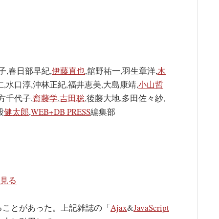
子,春日部早紀,
伊藤直也
,舘野祐一,羽生章洋,
木
仁,水口淳,沖林正紀,福井恵美,大島康靖,
小山哲
方千代子,
齋藤学
,
吉田聡
,後藤大地,多田佐々紗,
股
健太郎
,
WEB+DB PRESS
編集部
を見る
ることがあった。上記雑誌の「
Ajax
&
JavaScript