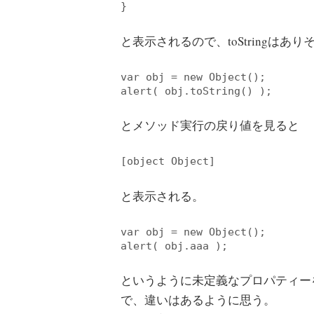
}
と表示されるので、toStringはあ
var
 obj = 
new
Object
alert
とメソッド実行の戻り値を見ると
[
object 
Object
]
と表示される。
var
 obj = 
new
Object
alert
というように未定義なプロパティーを呼
で、違いはあるように思う。