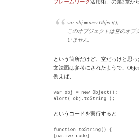
フレームワーク
活用術」の第2章か
var obj = new Object();
このオブジェクトは空のオブ
いません.
という箇所だけど、空だっけと思っ
文法面は参考にされたようで、Obje
例えば、
var
 obj = 
new
Object
alert
というコードを実行すると
function
 toString() 
{
[
native
 code
]