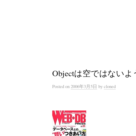
コ
ン
テ
ン
ツ
へ
ス
キ
Objectは空ではない
ッ
プ
Posted
on
2006年3月5日
by
cloned