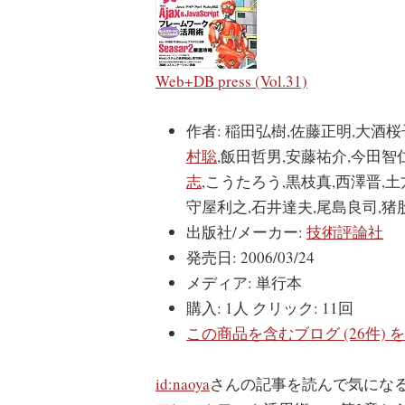
Web+DB press (Vol.31)
作者:
稲田弘樹,佐藤正明,大酒桜
村聡
,飯田哲男,安藤祐介,今田智
志
,こうたろう,黒枝真,西澤晋,土
守屋利之,石井達夫,尾島良司,猪
出版社/メーカー:
技術評論社
発売日:
2006/03/24
メディア:
単行本
購入
: 1人
クリック
: 11回
この商品を含むブログ (26件) 
id:naoya
さんの記事を読んで気にな