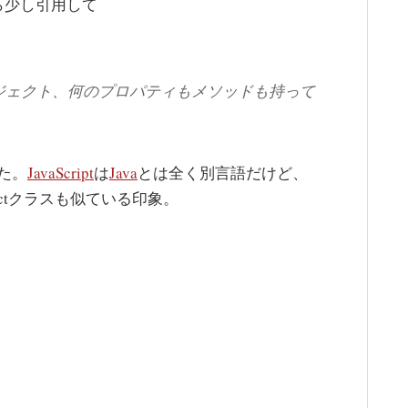
ら少し引用して
ジェクト、何のプロパティもメソッドも持って
た。
JavaScript
は
Java
とは全く別言語だけど、
ctクラスも似ている印象。