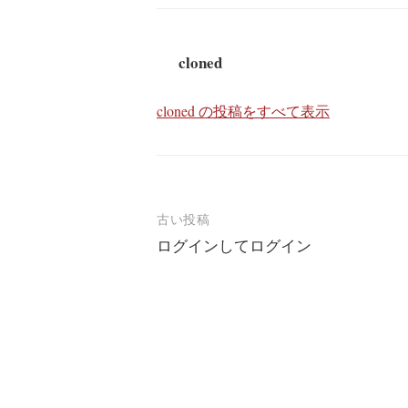
cloned
cloned の投稿をすべて表示
投
古い投稿
ログインしてログイン
稿
ナ
ビ
ゲ
ー
シ