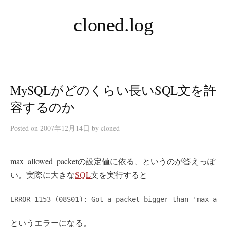
コ
cloned.log
ン
テ
ン
ツ
へ
MySQLがどのくらい長いSQL文を許
ス
キ
容するのか
ッ
Posted
on
2007年12月14日
by
cloned
プ
max_allowed_packetの設定値に依る、というのが答えっぽ
い。実際に大きな
SQL
文を実行すると
ERROR 1153 (08S01): Got a packet bigger than 'max_all
というエラーになる。