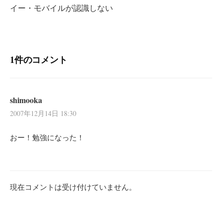
ビ
イー・モバイルが認識しない
ゲ
ー
シ
1件のコメント
ョ
ン
shimooka
2007年12月14日 18:30
おー！勉強になった！
現在コメントは受け付けていません。