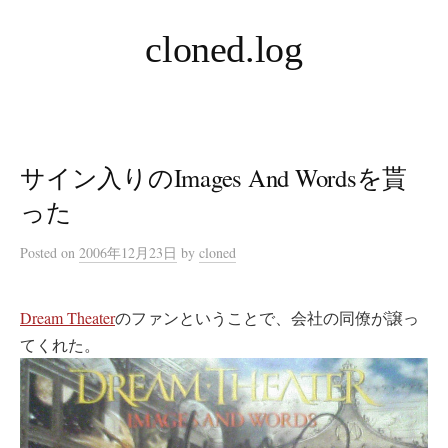
コ
cloned.log
ン
テ
ン
ツ
へ
サイン入りのImages And Wordsを貰
ス
キ
った
ッ
Posted
on
2006年12月23日
by
cloned
プ
Dream Theater
のファンということで、会社の同僚が譲っ
てくれた。