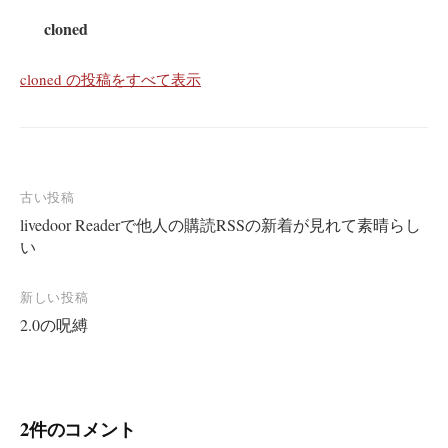
cloned
cloned の投稿をすべて表示
投
古い投稿
livedoor Readerで他人の購読RSSの新着が見れて素晴らし
稿
い
ナ
ビ
新しい投稿
ゲ
2.0の呪縛
ー
シ
ョ
2件のコメント
ン