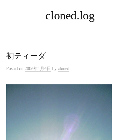
コ
cloned.log
ン
テ
ン
ツ
へ
初ティーダ
ス
キ
Posted
on
2006年1月6日
by
cloned
ッ
プ