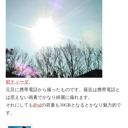
初ティーダ
。
元旦に携帯電話から撮ったものです。最近は携帯電話と
は思えない画素でかなり綺麗に撮れます。
それにしても
iPod
の容量も30GBとなるとかなり魅力的で
す。