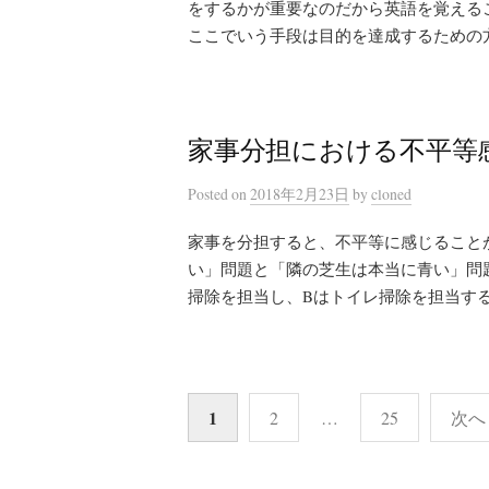
をするかが重要なのだから英語を覚える
ここでいう手段は目的を達成するための方
家事分担における不平等
Posted
on
2018年2月23日
by
cloned
家事を分担すると、不平等に感じること
い」問題と「隣の芝生は本当に青い」問題
掃除を担当し、Bはトイレ掃除を担当するよ
投
1
2
…
25
次へ 
稿
の