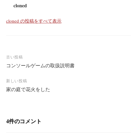
cloned
cloned の投稿をすべて表示
投
古い投稿
コンソールゲームの取扱説明書
稿
ナ
新しい投稿
ビ
家の庭で花火をした
ゲ
ー
シ
4件のコメント
ョ
ン