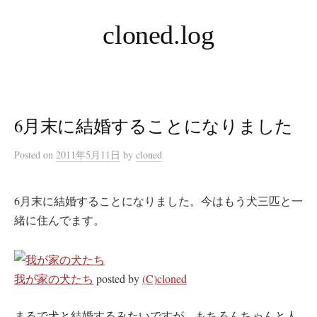
コ
cloned.log
ン
テ
ン
ツ
へ
6月末に結婚することになりました
ス
キ
Posted
on
2011年5月11日
by
cloned
ッ
プ
6月末に結婚することになりました。今はもう犬三匹と一
緒に住んでます。
我が家の犬たち
posted by
(C)cloned
まるで犬と結婚するみたいですが、もちろんちゃんと人