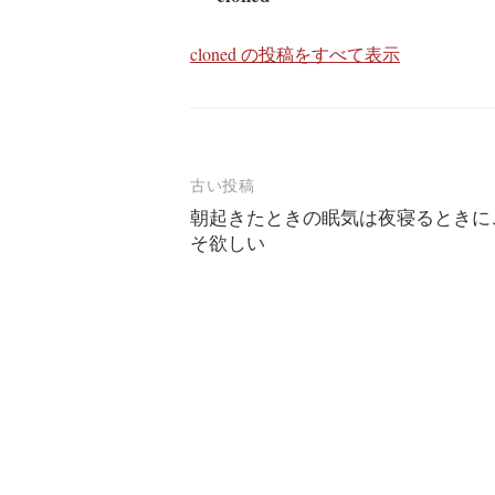
cloned の投稿をすべて表示
投
古い投稿
朝起きたときの眠気は夜寝るときに
稿
そ欲しい
ナ
ビ
ゲ
ー
シ
ョ
ン