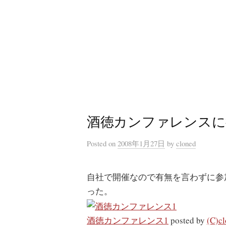
コ
ン
テ
ン
ツ
へ
ス
キ
酒徳カンファレンスに
ッ
プ
Posted
on
2008年1月27日
by
cloned
自社で開催なので有無を言わずに参
った。
酒徳カンファレンス1
posted by
(C)c