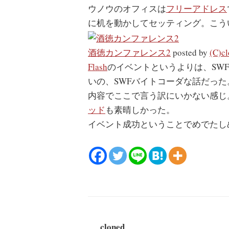
ウノウのオフィスは
フリーアドレス
に机を動かしてセッティング。こう
酒徳カンファレンス2
posted by
(C)c
Flash
のイベントというよりは、SW
いの、SWFバイトコーダな話だった
内容でここで言う訳にいかない感じ
ッド
も素晴しかった。
イベント成功ということでめでたし
cloned