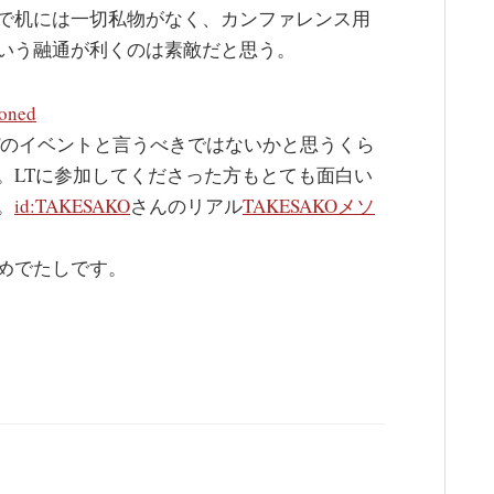
で机には一切私物がなく、カンファレンス用
いう融通が利くのは素敵だと思う。
loned
Fのイベントと言うべきではないかと思うくら
。LTに参加してくださった方もとても面白い
。
id:TAKESAKO
さんのリアル
TAKESAKOメソ
めでたしです。