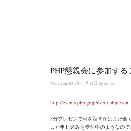
コ
ン
テ
ン
ツ
へ
ス
キ
PHP懇親会に参加す
ッ
プ
Posted
on
2007年11月12日
by
cloned
http://events.php.gr.jp/event.php/even
3分プレゼンで何を話すかはまだ全
まだ申し込みを受付中のようなので