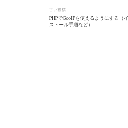
投
古い投稿
PHPでGeoIPを使えるようにする（
稿
ストール手順など）
ナ
ビ
ゲ
ー
シ
ョ
ン