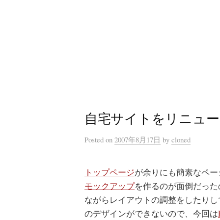
コ
ン
テ
ン
ツ
へ
ス
キ
自宅サイトをリニュー
ッ
プ
Posted
on
2007年8月17日
by
cloned
トップページ
が余りにも簡素なペー
モックアップ
を作るのが面倒だった
ながらレイアウトの調整をしたりし
のデザインができないので、今回は