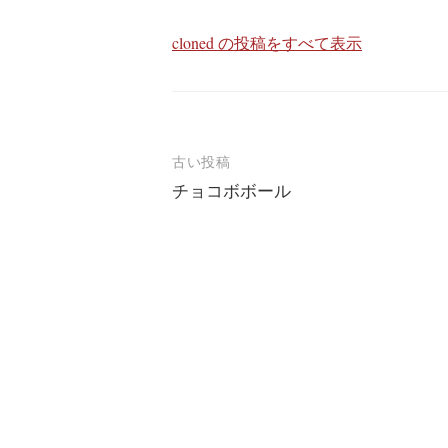
cloned の投稿をすべて表示
投
古い投稿
チョコボボール
稿
ナ
ビ
ゲ
ー
シ
ョ
ン