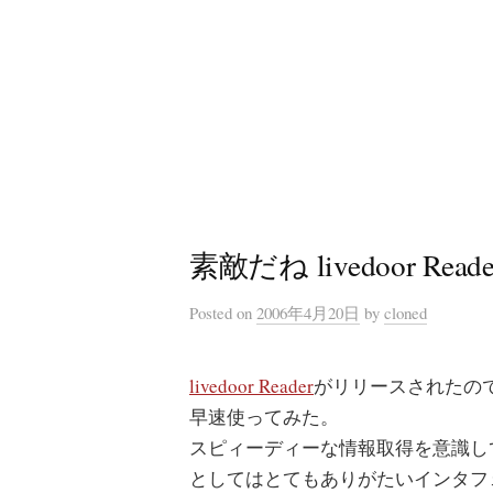
コ
ン
テ
ン
ツ
へ
ス
キ
素敵だね livedoor Reade
ッ
プ
Posted
on
2006年4月20日
by
cloned
livedoor Reader
がリリースされたの
早速使ってみた。
スピィーディーな情報取得を意識し
としてはとてもありがたいインタフ