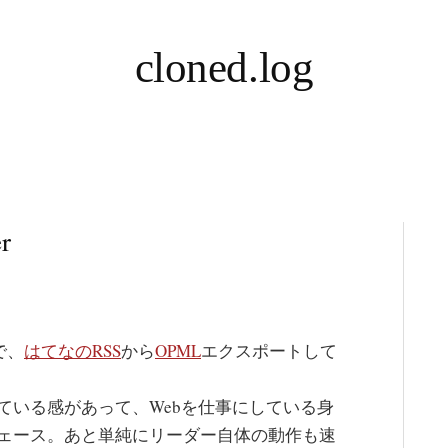
cloned.log
r
で、
はてなのRSS
から
OPML
エクスポートして
ている感があって、Webを仕事にしている身
ェース。あと単純にリーダー自体の動作も速