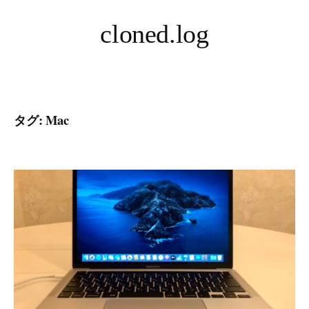
コ
cloned.log
ン
テ
ン
ツ
へ
タグ:
Mac
ス
キ
ッ
プ