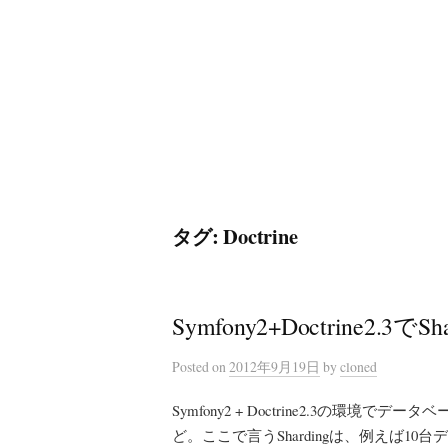
コ
ン
テ
ン
ツ
へ
ス
キ
タグ:
Doctrine
ッ
プ
Symfony2+Doctrine2.
Posted
on
2012年9月19日
by
cloned
Symfony2 + Doctrine2.3の環境で
ど。ここで言うShardingは、例えば1